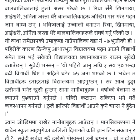
पहिरोका कारण स्थानीय ठिंन्केपु आधारभूत विद्यालयमा पढ्न आउने
बालबालिकालाई ठुलो असर परेको छ । रिया सँगै खिनमाया,
आईश्वरी, अर्निता जस्ता धेरै बालबालिकाहरू जोखिम पार गरेर पढ्न
जान बाध्य छन् । भविष्यलाई उज्यालो बनाउन रिया, खिनमाया,
आईश्वरी, अर्निता जस्ता धेरै बालबालिकाहरूले संघर्ष गर्नु परेको छ ।
यो व्यथा रामेछापको उमाकुण्ड गाउँपालिका वडा नं –७ भुजीको हो ।
पहिरोकै कारण ठिंन्केपु आधारभूत विद्यालयमा पढ्न आउने विद्यार्थी
समेत कम भई सकेको विद्यालयका प्रधानाध्यापक राजन सुवेदी
बताउँछन् । सुवेदी भन्छन् – ’यो पहिरो जानु अघि ३ सय ५० भन्दा
बढी विद्यार्थी थिए । अहिले घटेर ७५ जना भएको छ । अचेल त
विद्यार्थीहरू डराइडराई विद्यालयमा आइपुग्छन् । सर आज ढुङ्गा
खसेननी भनेर खुसी हुन्छन् साना नानीबाबुहरू । वर्षाको बेलामा त
ल्याउने पु¥याउने गर्नुपर्छ । पहिरो कटाउन सकिएन भने यतै
व्यवस्थापन गर्नपर्छ । ठुलै झरिपरे विद्यार्थी आउने कुनै चान्स नै हुँदैन
।’
ज्यान जोखिममा राखेर नानीबाबुहरू आउँछन् । मानसिकरूपमा नै
थाकेर स्कुल आइपुगेका कलिलो दिमागले कति ज्ञान लिन सक्लान् र
खै ?– सुवेदी खुईया गर्दै दुखेसो पोख्छन्। उनी थप्छन् – यो त दोस्रो