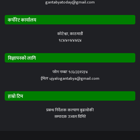
gantabyatoday@gmail.com
कर्पोरेट कार्यालय
कोटेश्वर, काठमाडौं
९८४४०४४४६४
विज्ञापनको लागि
फोन नम्बरः ९८६८३३१२३४
ईमेलः ujyalogantabya@gmail.com
हाम्रो टिम
प्रबन्ध निर्देशक कल्याण बुढाथोकी
सम्पादक उज्वल घिमिरे