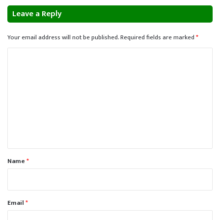
Leave a Reply
Your email address will not be published.
Required fields are marked
*
C
o
m
m
e
n
t
*
Name
*
Email
*