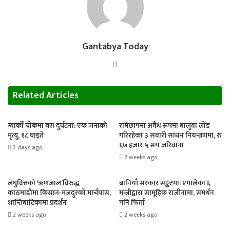
Gantabya Today
Website
Related Articles
ग्वार्को चोकमा बस दुर्घटना: एक जनाको
रामेछापमा अवैध रूपमा बालुवा लोड
मृत्यु, १८ घाइते
गरिरहेका ३ सवारी साधन नियन्त्रणमा, रु
६७ हजार ५ सय जरिवाना
2 days ago
2 weeks ago
लघुवित्तको ‘ऋणजाल’विरुद्ध
बानियाँ सरकार सङ्कटमा: एमालेका ६
काठमाडौंमा किसान-मजदुरको मार्चपास,
मन्त्रीद्वारा सामूहिक राजीनामा, समर्थन
शान्तिबाटिकामा प्रदर्शन
पनि फिर्ता
2 weeks ago
2 weeks ago