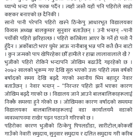
घ्याप्चे भन्दा पनि फरक पर्दैन । त्यहाँ जस्तै यहाँ पनि पहिरोले साह्रो
कष्टकर बनाएको छ दैनिकी ।
सानो पानी परेपनि पहिरो खस्ने ठिंन्केपु आधारभूत विद्यालयका
विव्यस अध्यक्ष बालकुमार सुनुवार बताउँछन् । उनी भन्छन् –पानी
पर्योकी पहिरो झरिहाल्छ । पहिरो कतिबेला आएर के गर्ने हो पत्तो नै
हुँदैन । अर्कोबाटो भएर घुमेर आऊ नानीबाबु भन्न पनि कतै छैन बाटो
। कुन जन्मको पाप खेपिरहेका छौँ हामीले र हाम्रा लालावालाले खै ?
भुजीको पहिरो रोकिने भन्दापनि जोखिम बढाउँदै गइरहेको छ ।
२०७२ सालको भूकम्प गए देखि सुरु भएको उक्त पहिरो त्यस वर्षको
बर्षादको समय देखि बढ्दै गएको स्थानीय भिम बहादुर नेवार
बताउँछन् । नेवार भन्छन् – “निरन्तर पहिरो झर्ने भएका कारण
जोखिम बढ्दै गएको छ । विद्यालय जाने आउने बालबालिकाहरूलाई
निक्कै समस्या हुने गरेको छ । जोखिमका कारण वर्षादको समयमा
विद्यालयका बालबालिकाहरूलाई वडा कार्यालयमै वडाको
व्यवस्थापनमा राखेर पढ्न पठाउने गरिएको छ ।
पहिरोका कारण भुजीको ठिन्केपु पिपलडाँडा, सारीटोल,कोकर्सी
गाउँको नेवारी समुदाय, सुनुवार समुदाय र दलित समुदाय गरी करिब