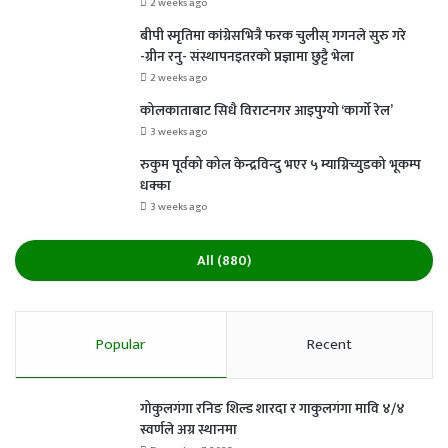
2 weeks ago
बीपी स्मृतिमा कांग्रेसभित्रै फरक चुलीस् गगनले सुरु गरे
-ग्रीन रनु- संस्थापनइतरको प्रज्ञामा छुट्टै भेला
2 weeks ago
कोलकाताबाट सिधै विराटनगर आइपुग्यो ‘कार्गो रेल’
3 weeks ago
रुकुम पूर्वको कोल केन्द्रविन्दु भएर ५ म्याग्निच्युडको भूकम्प
धक्का
3 weeks ago
All (880)
Popular
Recent
गोकुलगंगा रनिङ शिल्ड शारदा र गाकुलगंगा मावि ४/४
स्वर्णले अग्र स्थानमा