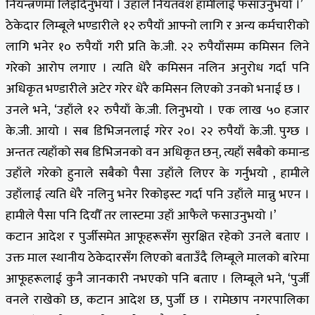
नियन्त्रणमा लिइदिनुभयो । उहाँले नियतवश हामीलाई फसाउनुभयो ।’
ठेकेदार लिम्बूले भण्डारीले १२ रुपैयाँ आफ्नो लागि र अन्य कर्मचारीको
लागि भनेर १० रुपैयाँ गरी प्रति के.जी. २२ रुपैयाँसम्म कमिसन लिने
गरेको आरोप लगाए । त्यति धेरै कमिसन नलिन अनुरोध गर्दा पनि
अधिकृत भण्डारीले अटेर गरेर धेरै कमिसन लिएको उनको भनाई छ ।
उनले भने, ‘उहाँले १२ रुपैयाँ के.जी. लिनुभयो । एक लाख ५० हजार
के.जी. आयो । सब डिभिजनलाई गरेर २०। २२ रुपैयाँ के.जी. पुग्छ ।
अन्ततः त्यहाँको सब डिभिजनको वन अधिकृत छन्, त्यहाँ सबैको कमान्ड
उहाँले गरेको हुनाले सबैको पैसा उहाँले लिएर के गर्नुभयो , हामीले
उहाँलाई त्यति धेरै नलिनु भनेर रिकोइस्ट गर्दा पनि उहाँले मान्नु भएन ।
हामीले पैसा पनि दियौँ तर लास्टमा उहाँ आफैले फसाउनुभयो ।’
कटान आदेश र पुर्जीसमेत आफूहरूसँग सुरक्षित रहेको उनले बताए ।
उक्त माल स्थानीय ठेकेदारसँग लिएको बताउँदै लिम्बूले मालको बारेमा
आफूहरूलाई कुनै जानकारी नभएको पनि बताए । लिम्बूले भने, ‘पुर्जी
वनले राखेको छ, कटान आदेश छ, पुर्जी छ । रामेछाप नगरपालिका