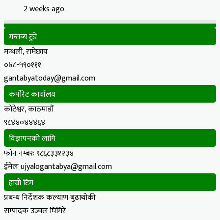
2 weeks ago
गन्तब्य टुडे
मन्थली, रामेछाप
०४८-५९०१११
gantabyatoday@gmail.com
कर्पोरेट कार्यालय
कोटेश्वर, काठमाडौं
९८४४०४४४६४
विज्ञापनको लागि
फोन नम्बरः ९८६८३३१२३४
ईमेलः ujyalogantabya@gmail.com
हाम्रो टिम
प्रबन्ध निर्देशक कल्याण बुढाथोकी
सम्पादक उज्वल घिमिरे