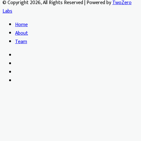
© Copyright 2026, All Rights Reserved | Powered by
TwoZero
Labs
Home
About
Team
Facebook
X
YouTube
Instagram
Facebook
X
WhatsApp
Telegram
Viber
Back
to
top
button