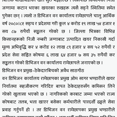
बित्तिकै धोखाधडीको खेल सुरु भइहाल्छ । त्यसपछि किसानका निजी
जग्गामा कटान भएका खयरका रुखहरू त्यसै सड्ने स्थितिमा समेत
पुगेका छन् । त्यसो त डिभिजन वन कार्यालय रामेछापले चालु आर्थिक
वर्ष २०८०।८१ सङ्घ र प्रदेशमा गरी कूल ४ करोड १९ लाख ५४ हजार १
सय ८७ रुपैयाँ सङ्कलन गरेको छ । जिल्ला भित्रका विभिन्न
किसानहरूको निजी नम्बरी जग्गाबाट उत्पादित खयर निकासी गर्दा
मूल्य अभिवृद्धि कर ४ करोड १२ लाख ८९ हजार ४ सय ५२ रुपैयाँ र
प्रदेश सेवा सञ्चित कोषमा ६ लाख ६४ हजार ७ सय ३५ रुपैयाँ कर
सङ्कलन गरेको डिभिजन वन कार्यालय रामेछापले जनाएको छ ।
डिभिजन वन प्रमुख–ठेकेदारबिचको अवैध साठगाँठ
वन डिभिजन कार्यालय रामेछापका प्रमुख ओम सागर भण्डारीले खयर
निर्यातमा सहजीकरण गरिदिए बापत ठेकेदाहरुसँग कमिसन लिने
गरेको खुलासा भएको छ । नागरिकको करबाट जम्मा भएको राज्य
कोषबाट तलब, भत्ता खाएर बसेका कर्मचारीले पारदर्शी ढङ्गले सेवा
प्रवाह गर्नुपर्ने हो । तर डिभिजन वन रामेछापका प्रमुख भण्डारीले