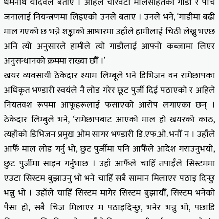
धर्मनाथ यादवले बताए । अहिले चारवटा मालसहितको गाडी र पाँच
जनालाई नियन्त्रणमा लिइएको उनले बताए । उनले भने, ‘गाडीमा बढी
माल गएको छ भन्ने शङ्काको आधारमा उहाँले हामीलाई चिठी लेख्नु भएछ
अनि त्यो अनुसारले हामीले त्यो गाडीलाई आफ्नो कब्जामा लिएर
अनुसन्धानको क्रममा राख्या छौँ ।’
खयर व्यवसायी ठेकेदार श्याम लिम्बूले भने डिभिजन वन रामेछापका
अधिकृत भण्डारी स्वयंले नै लोड गरेर छूट पुर्जी दिई पठाएको र अहिले
नियतवश रूपमा आफूहरूलाई फसाएको आरोप लगाएका छन् ।
ठेकेदार लिम्बुले भने, ‘रामेछापबाट आएको माल हो खयरको काठ,
त्यहाँको डिभिजन प्रमुख ओम सागर भण्डारी डि.एफ.ओ. भनौँ न । उहाँले
आफैँ माल लोड गर्नु भो, छुट पुर्जीमा पनि आफैँले आदेश गराउनुभयो,
छुट पुर्जीमा साइन गर्नुभाछ । उहाँ आफैँले चाहिँ तपाईँले सिस्टममा
एउटा सिस्टम बुझाउनु भो भने चाहिँ सबै सामान मिलाएर पठाइ दिन्छु
भन्नु भो । उहाँले चाहिँ सिस्टम मागेर सिस्टम बुझायौँ, सिस्टम भनेको
पैसा हो, सबै चिज मिलाएर म पठाइदिन्छु, भनेर भन्नु भो, पछाडि