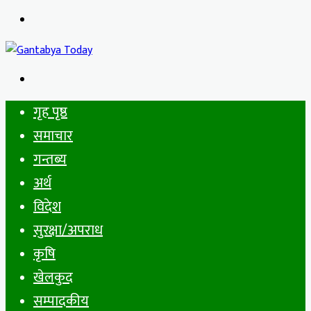
Menu
Search
for
गृह पृष्ठ
समाचार
गन्तब्य
अर्थ
विदेश
सुरक्षा/अपराध
कृषि
खेलकुद
सम्पादकीय