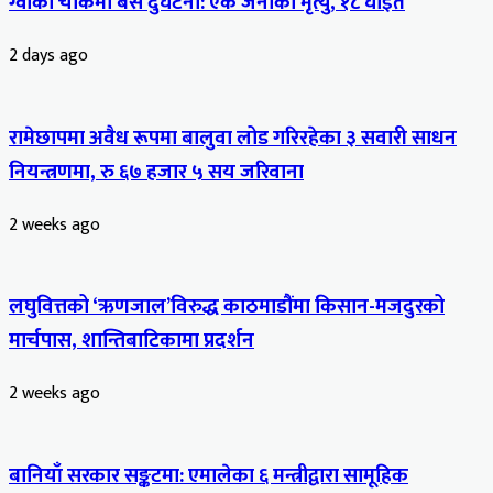
ग्वार्को चोकमा बस दुर्घटना: एक जनाको मृत्यु, १८ घाइते
2 days ago
रामेछापमा अवैध रूपमा बालुवा लोड गरिरहेका ३ सवारी साधन
नियन्त्रणमा, रु ६७ हजार ५ सय जरिवाना
2 weeks ago
लघुवित्तको ‘ऋणजाल’विरुद्ध काठमाडौंमा किसान-मजदुरको
मार्चपास, शान्तिबाटिकामा प्रदर्शन
2 weeks ago
बानियाँ सरकार सङ्कटमा: एमालेका ६ मन्त्रीद्वारा सामूहिक