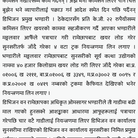
कमिसन नखाएसम्म कामै गर्दैनन् । अझ भनौँ कमिसन लिएर पनि चित्त
बुझेन भने व्यापारीलाई पक्राउ गर्न आदेश समेत दिन पछि पर्दैनन्
डिभिजन प्रमुख भण्डारी । ठेकेदारसँग प्रति के.जी. २२ रुपैयाँसम्म
कमिसन लिएर खयरको काममा सहजीकरण गर्दै आएका भण्डारीले
मङ्गलवार आफैँले पत्राचार गरी रामेछापबाट खयर लोड गरेर
सुनसरीतर्फ जाँदै गरेका ४ वटा ट्रक नियन्त्रणमा लिन लगाए ।
भण्डारीले मङ्गलवार रामेछापबाट सुनसरीको सूर्य कत्था उद्योगको
नाममा ४० हजार किलोग्राम खयर लोड गरी लिएर जाँदै गरेका बा.प्र.
०१००६ ख २१११, बा.प्र.०१००६ ख ३३४९, म.प्र.०३००२ ख ००९५ र
क.प्र.०२००१ ख ०४१९ नम्बरको ट्रकमा कैफियत देखिएको भनेर
नियन्त्रणमा लिन लगाए ।
डिभिजन वन रामेछापका अधिकृत ओमसागर भण्डारीले ती गाडीमा बढी
माल गएको हुनसक्ने आशङ्काका आधारमा आफूहरूलाई पत्राचार
गरेपछि चार वटै गाडीलाई नियन्त्रणमा लिएर डिभिजन वन कार्यालय
सुनसरीमा राखिएको डिभिजन वन कार्यालय सुनसरीका निमित्त प्रमुख