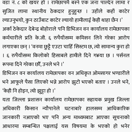
वडा नं. ८ को खयर हो । रामेछापमै बस्ने एक जना पाल्देन लामा र
सुजित लामा स्थानीय ठेकदार हुनुहुन्छ । उहाँले कहाँ काटेर
ल्याउनुभयो, कुन ठाउँबाट काटेर ल्यायो हामीलाई केही थाहा छैन ।’
अर्का ठेकेदार देबेन्द्र बोहोराले पनि डिभिजन वन कार्यालय रामेछापका
कर्मचारीले प्रति के.जी. ६ रुपैयाँसम्म कमिसन लिने गरेका आरोप
लगाएका छन् । ‘वनमा छुट्टै एउटा चाहिँ सिस्टम छ, त्यो सामान्य कुरा हो
। ६ रुपैयाँसम्म किलोको हिसाबले हामीले दिने ग¥या छ । पर्सनल
रूपमा दिने गरेका छौँ, उनले भने ।’
डिभिजन वन कार्यालय रामेछापका वन अधिकृत ओमसागर भण्डारीले
भने आफूले पैसा लिएको भन्ने आरोप झुटो भएको बताए । उनले भने,
‘केही नि होइन, त्यो झुट्टा हो ।’
यता जिल्ला प्रशासन कार्यालय रामेछापका सहायक प्रमुख जिल्ला
अधिकारी किसान न्यौपानेले घटनाबारे हालसम्म आधिकारिक
जानकारी नआएको भए पनि अन्य माध्यमबाट आएका सूचनाको
आधारमा सम्बन्धित पक्षलाई यस विषयमा के भएको हो भनेर