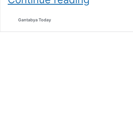
घुसको
फलोअप:
किलोमा
Gantabya Today
६
रुपैयाँ
हाकिम
साहेबलाई
भेटी