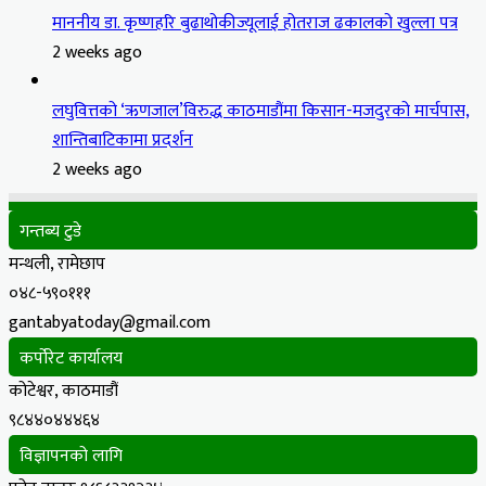
माननीय डा. कृष्णहरि बुढाथोकीज्यूलाई होतराज ढकालको खुल्ला पत्र
2 weeks ago
लघुवित्तको ‘ऋणजाल’विरुद्ध काठमाडौंमा किसान-मजदुरको मार्चपास,
शान्तिबाटिकामा प्रदर्शन
2 weeks ago
गन्तब्य टुडे
मन्थली, रामेछाप
०४८-५९०१११
gantabyatoday@gmail.com
कर्पोरेट कार्यालय
कोटेश्वर, काठमाडौं
९८४४०४४४६४
विज्ञापनको लागि