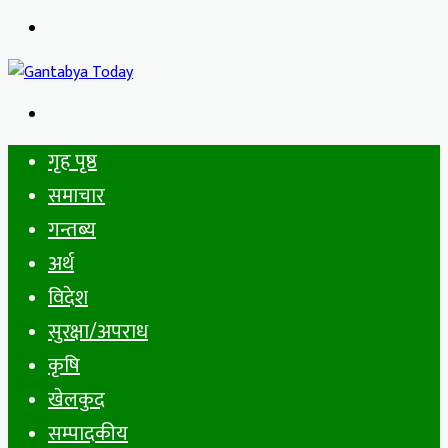
Menu
Search
for
गृह पृष्ठ
समाचार
गन्तब्य
अर्थ
विदेश
सुरक्षा/अपराध
कृषि
खेलकुद
सम्पादकीय