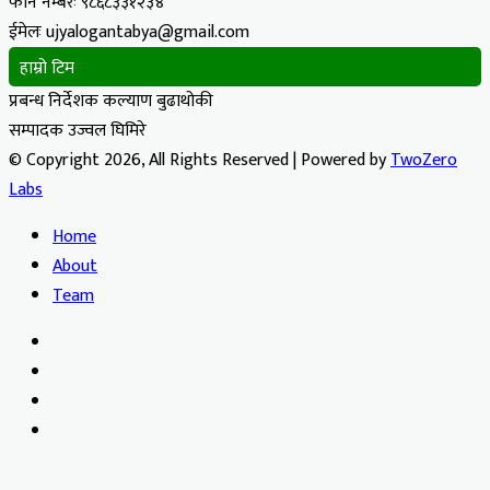
फोन नम्बरः ९८६८३३१२३४
ईमेलः ujyalogantabya@gmail.com
हाम्रो टिम
प्रबन्ध निर्देशक कल्याण बुढाथोकी
सम्पादक उज्वल घिमिरे
© Copyright 2026, All Rights Reserved | Powered by
TwoZero
Labs
Home
About
Team
Facebook
X
YouTube
Instagram
Facebook
X
WhatsApp
Telegram
Viber
Back