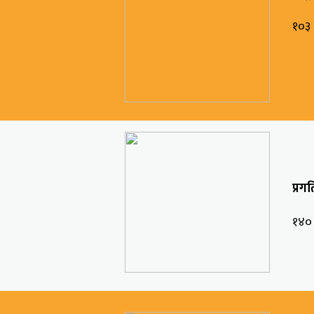
१०३
प्रग
१४०