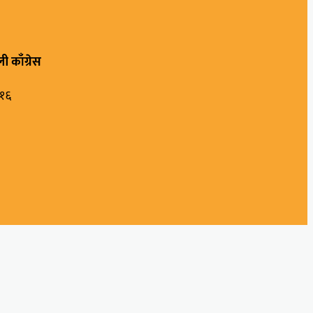
ी काँग्रेस
६१६