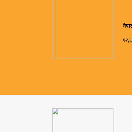
नेपाल
१२,