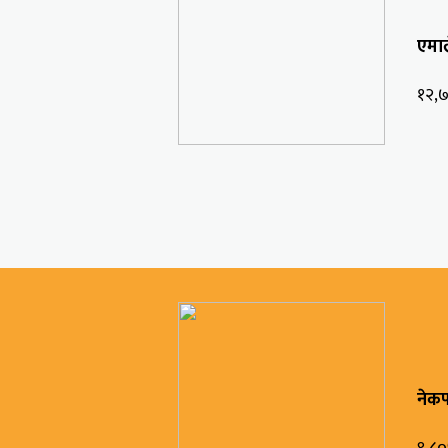
एमा
१२,
नेक
९,८