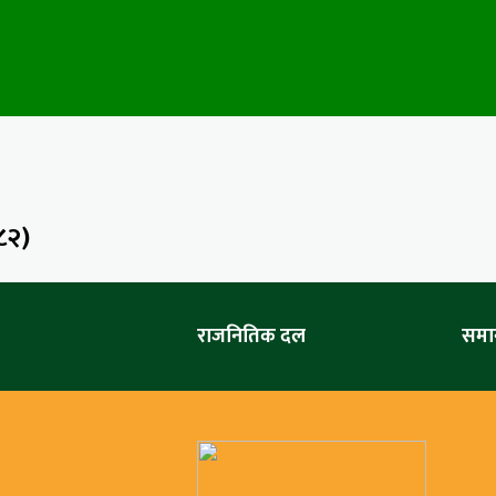
८२)
राजनितिक दल
समा