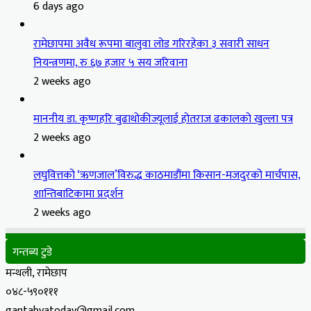
6 days ago
रामेछापमा अवैध रूपमा बालुवा लोड गरिरहेका ३ सवारी साधन
नियन्त्रणमा, रु ६७ हजार ५ सय जरिवाना
2 weeks ago
माननीय डा. कृष्णहरि बुढाथोकीज्यूलाई होतराज ढकालको खुल्ला पत्र
2 weeks ago
लघुवित्तको ‘ऋणजाल’विरुद्ध काठमाडौंमा किसान-मजदुरको मार्चपास,
शान्तिबाटिकामा प्रदर्शन
2 weeks ago
गन्तब्य टुडे
मन्थली, रामेछाप
०४८-५९०१११
gantabyatoday@gmail.com