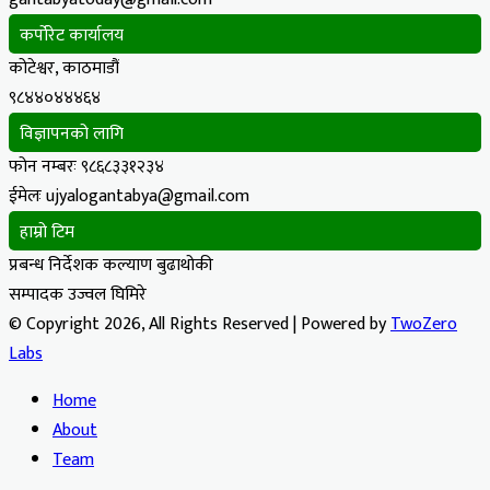
कर्पोरेट कार्यालय
कोटेश्वर, काठमाडौं
९८४४०४४४६४
विज्ञापनको लागि
फोन नम्बरः ९८६८३३१२३४
ईमेलः ujyalogantabya@gmail.com
हाम्रो टिम
प्रबन्ध निर्देशक कल्याण बुढाथोकी
सम्पादक उज्वल घिमिरे
© Copyright 2026, All Rights Reserved | Powered by
TwoZero
Labs
Home
About
Team