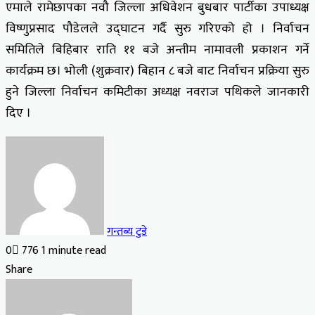
एमाले रामेछापका नवौ जिल्ला अधिवेशन बुधबार पार्टीका उपाध्यक्ष
विष्णुप्रसाद पौडेलले उद्घाटन गर्दै सुरु गरिएको हो । निर्वाचन
समितिले बिहिबार राति ११ बजे अन्तीम नामावली प्रकाशन गर्ने
कार्यक्रम छ। भोली (शुक्रवार) बिहान ८ बजे बाट निर्वाचन प्रक्रिया सुरु
हुने जिल्ला निर्वाचन कमिटीका अध्यक्ष नवराज पथिकले जानकारी
दिए ।
गन्तब्य टुडे
0
776
1 minute read
Facebook
X
LinkedIn
Tumblr
Pinterest
Reddit
VKontakte
Odnoklassniki
Pocket
Share
Facebook
X
LinkedIn
Tumblr
Pinterest
Reddit
VKontakte
Odnoklassniki
Pocket
Share
Print
via