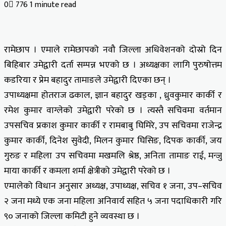
0
776
1 minute read
Facebook
X
LinkedIn
Tumblr
Pinterest
Reddit
VKontakte
Odnoklassniki
Pocket
रामेछाप । एमाले रामेछापको नवौ जिल्ला अधिवेशनको दोस्रो दिन
बिहिबार उमेद्वारी दर्ता सम्पन्न भएको छ । अध्यक्षका लागि पुरुषोत्तम
कडरिया र प्रेम बहादुर तामाङले उमेद्वारी दिएका छन् ।
उपाध्यक्षमा होतराज ढकाल, ज्ञान बहादुर खड्का , ध्रुवकुमार कार्की र
रमेश कुमार वाग्लेको उमेद्वारी परेको छ । त्यस्तै सचिवमा वर्तमान
उपसचिव प्रकाश कुमार कार्की र रामबाबु घिमिरे, उप सचिवमा राजेन्द्र
कुमार कार्की, दिनेश सुवेदी, मिलन कुमार घिसिङ, दिपक कार्की, जय
गुरुङ र महिला उप सचिवमा मखमलि श्रेष्ठ, अनिता तामाङ राई, मन्जु
माया कार्की र कमला शर्मा क्षेत्रीको उमेद्वारी परेको छ ।
एमालेको विधान अनुसार अध्यक्ष, उपाध्यक्ष, सचिव १ जना, उप–सचिव
२ जना मध्ये एक जना महिला अनिवार्य सहित ५ जना पदाधिकारी गरि
९० जनाको जिल्ला कमिटी हुने व्यवस्था छ ।