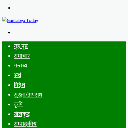
Menu
Search
for
गृह पृष्ठ
समाचार
गन्तब्य
अर्थ
विदेश
सुरक्षा/अपराध
कृषि
खेलकुद
सम्पादकीय