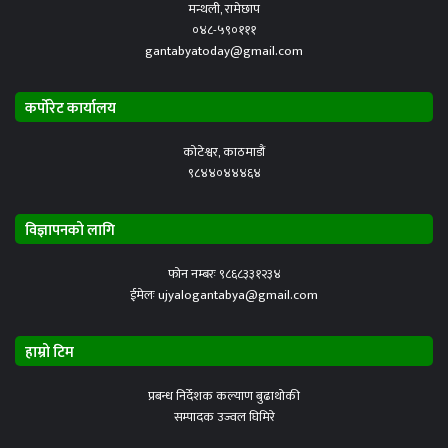
मन्थली, रामेछाप
०४८-५९०१११
gantabyatoday@gmail.com
कर्पोरेट कार्यालय
कोटेश्वर, काठमाडौं
९८४४०४४४६४
विज्ञापनको लागि
फोन नम्बरः ९८६८३३१२३४
ईमेलः ujyalogantabya@gmail.com
हाम्रो टिम
प्रबन्ध निर्देशक कल्याण बुढाथोकी
सम्पादक उज्वल घिमिरे