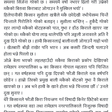
समस्या सिर्जना गरेको छ । समयमै वर्षा नभएर ढिलो गरी उम्रेको
मकैको बिरुवा किराबाट जोगाउन नै मुस्किल भयो’ ।
हिलेपानीकी किसान सुशीला खत्रीले मकै छरेदेखी नभाँचेसम्म चिन्तै
चिन्ताले पिरोलिने गरेको बताइन् । सुशीला भन्छिन् – हुर्कँदै गरेको
रहर लाग्दो मकैको बोटहरूको पात, गुभा र डाँठ किराले खाएर नष्ट
गरेको छ। मकैको घोगा लाग्न थालेपछि पनि जङ्गली जनावरले अति नै
दुख दिने गरेको छ । हामी किसानलाई बालीनाली जोगाउनै गाह्रो भयो
। खेतबारी बाँझै राखेर पनि भएन । अब कसरी जिन्दगी चलाउने
होला भन्ने पिरलो छ ।
जोत्ने बेला भएको लहलहाउँदो मकैमा किराको प्रकोप देखिएको
रामेछाप नगरपालिका ७ का किसान गोपाल महतारा पनि चिन्तित
छन् । गत वर्षहरूमा पनि दुःख दिएको फौजी किराले यस वर्षपनि
छोडेन । हाम्रो तिरको प्रमुख बाली मकैको बोटको गुभा नै किराले
खाएको छ । अब भने हामी के खाने होला भन्ने चिन्तामा छौँ ।’ उनले
दुख सुनाए ।
धेरै किसानले फौजी किरा नियन्त्रण गर्न विषादी किनेर छिटेको बताए
। गत वर्षहरूमा वडा तथा रामेछाप नगरपालिकाले निःशुल्क विषादी