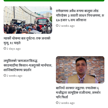
रामेछापमा अवैध रूपमा बालुवा लोड
गरिरहेका ३ सवारी साधन नियन्त्रणमा, रु
६७ हजार ५ सय जरिवाना
2 weeks ago
ग्वार्को चोकमा बस दुर्घटना: एक जनाको
मृत्यु, १८ घाइते
2 days ago
लघुवित्तको ‘ऋणजाल’विरुद्ध
काठमाडौंमा किसान-मजदुरको मार्चपास,
शान्तिबाटिकामा प्रदर्शन
2 weeks ago
बानियाँ सरकार सङ्कटमा: एमालेका ६
मन्त्रीद्वारा सामूहिक राजीनामा, समर्थन
पनि फिर्ता
2 weeks ago