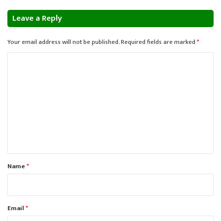
Leave a Reply
Your email address will not be published.
Required fields are marked
*
C
o
m
m
e
n
t
*
Name
*
Email
*