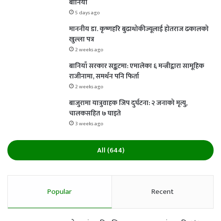
बानियाँ
5 days ago
माननीय डा. कृष्णहरि बुढाथोकीज्यूलाई होतराज ढकालको
खुल्ला पत्र
2 weeks ago
बानियाँ सरकार सङ्कटमा: एमालेका ६ मन्त्रीद्वारा सामूहिक
राजीनामा, समर्थन पनि फिर्ता
2 weeks ago
बाजुरामा यात्रुवाहक जिप दुर्घटना: २ जनाको मृत्यु,
चालकसहित ७ घाइते
3 weeks ago
All (644)
Popular
Recent