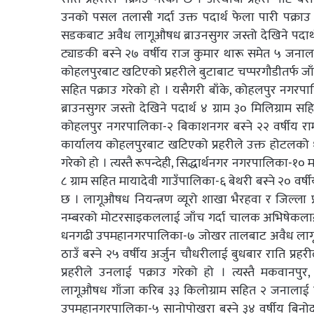
उनको पसल तलासी गर्दा उक्त पदार्थ फेला पारी पक्राउ
सडकबाट अवैध लागूऔषध ब्राउनसुगर जस्तो देखिने पदार्
ट्याङकी बस्ने २७ वर्षीय राज कुमार थारू समेत ५ जनाला
कोहलपुरबाट खटिएको प्रहरीले बुटाबाट चप्परगौडीतर्फ जाँ
सहित पक्राउ गरेको हो । यसैगरी बाँके, कोहलपुर नग
ब्राउनसुगर जस्तो देखिने पदार्थ ४ ग्राम ३० मिलिग्राम स
कोहलपुर नगरपालिका-२ बिकाशनगर बस्ने २२ वर्षीय राम 
कार्यालय कोहलपुरबाट खटिएको प्रहरीले उक्त होटलको १
गरेको हो । त्यस्तै रूपन्देही, सिद्धार्थनगर नगरपालिका-
८ ग्राम सहित मायादेवी गाउँपालिका-६ बेथरी बस्ने २० वर्
छ । लागूऔषध नियन्त्रण व्यूरो शाखा भैरहवा र जिल्ला प
नम्बरको मोटरसाइकललाई जाँच गर्दा चालक अभिषेकलाई उक
धनगढी उपमहानगरपालिका-७ जोखर तालबाट अवैध लागूऔषध 
ठाउँ बस्ने २५ वर्षीय अर्जुन चौधरीलाई बुधबार राति प्र
प्रहरीले उनलाई पक्राउ गरेको हो । त्यस्तै मकवानपुर
लागूऔषध गाँजा करिब ३३ किलोग्राम सहित २ जनालाई बिहीब
उपमहानगरपालिका-५ सानोपोखरा बस्ने ३४ वर्षीय बिनोद