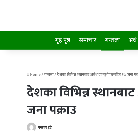
गृह पृष्ठ
समाचार
गन्तब्य
अर्थ
Home
/
गन्तब्य
/
देशका विभिन्न स्थानबाट अवैध लागूऔषधसहित १७ जना पक्
देशका विभिन्न स्थानब
जना पक्राउ
गन्तब्य टुडे