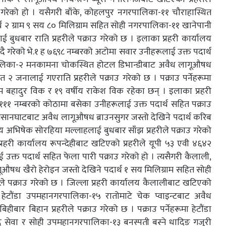
 गरेको हो । यसैगरी बाँके, कोहलपुर नगरपालिका-११ चौराहास्थित
थ २ ग्राम ९ सय ८० मिलिग्राम सहित सोही नगरपालिका-११ खानेपानी
ई बुधबार राति प्रहरीले पक्राउ गरेको छ । इलाका प्रहरी कार्यालय
दै गरेको भे.१ ह ७६९८ नम्बरको अटोमा सवार उनीहरूलाई उक्त पदार्थ
रपालिका-२ मनकामना चोकस्थित होटल डिभान्डीबाट अवैध लागूऔषध
हित २ जनालाई गएराति प्रहरीले पक्राउ गरेको छ । पक्राउ पर्नेहरूमा
बहादुर विक र १९ वर्षीय राकेश विक रहेका छन् । इलाका प्रहरी
११ नम्बरको कोठामा बसेका उनीहरूलाई उक्त पदार्थ सहित पक्राउ
१० मसानघाटबाट अवैध लागूऔषध ब्राउनसुगर जस्तो देखिने पदार्थ करिब
षीय अभिषेक सोरहिया मल्लाहलाई बुधबार साँझ प्रहरीले पक्राउ गरेको
्रहरी कार्यालय रूपन्देहीबाट खटिएको प्रहरीले यूपी ५३ एवी ४६४२
्त पदार्थ सहित फेला पारी पक्राउ गरेको हो । त्यसैगरी कैलाली,
खैरो हेरोइन जस्तो देखिने पदार्थ १ सय मिलिग्राम सहित सोही
हरीले पक्राउ गरेको छ । जिल्ला प्रहरी कार्यालय कैलालीबाट खटिएको
, हेटौंडा उपमहानगरपालिका-१५ रातोमाटे चेक प्वाइन्टबाट अवैध
ार बिहान प्रहरीले पक्राउ गरेको छ । पक्राउ पर्नेहरूमा हेटौंडा
 सेवा र सोही उपमहानगरपालिका-१३ बनस्पती बस्ने धादिङ गजुरी