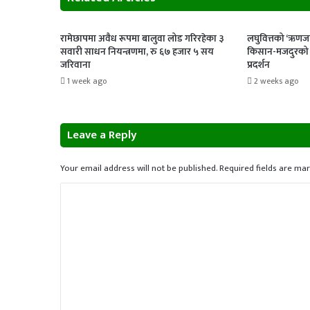
रामेछापमा अवैध रूपमा बालुवा लोड गरिरहेका ३
लघुवित्तको ‘ऋणजा
सवारी साधन नियन्त्रणमा, रु ६७ हजार ५ सय
किसान-मजदुरको म
जरिवाना
प्रदर्शन
1 week ago
2 weeks ago
Leave a Reply
Your email address will not be published.
Required fields are ma
C
o
m
m
e
n