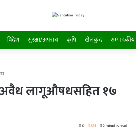
विदेश
सुरक्षा/अपराध
कृषि
खेलकुद
सम्पादकीय
राउ
ाट अवैध लागूऔषधसहित १७
0
625
2 minutes read