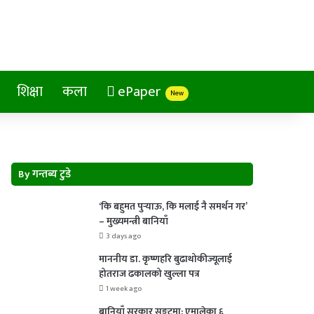
शिक्षा
कला
ePaper
New
By गन्तब्य टुडे
‘कि बहुमत पुर्‍याऊ, कि मलाई नै समर्थन गर’
– मुख्यमन्त्री बानियाँ
3 days ago
माननीय डा. कृष्णहरि बुढाथोकीज्यूलाई
होतराज ढकालको खुल्ला पत्र
1 week ago
बानियाँ सरकार सङ्कटमा: एमालेका ६