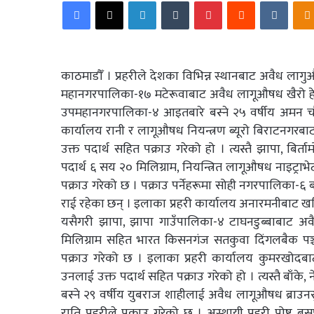
Facebook
X
LinkedIn
Tumblr
Pinterest
Reddit
VKonta
काठमाडौँ । प्रहरीले देशका विभिन्न स्थानबाट अवैध ल
महानगरपालिका-१७ मटेरूवाबाट अवैध लागूऔषध खैरो हेरोइ
उपमहानगरपालिका-४ आइतबारे बस्ने २५ वर्षीय अमन चौधर
कार्यालय रानी र लागूऔषध नियन्त्रण ब्यूरो बिराटनगरब
उक्त पदार्थ सहित पक्राउ गरेको हो । त्यस्तै झापा, बि
पदार्थ ६ सय २० मिलिग्राम, नियन्त्रित लागूऔषध नाइट्राभ
पक्राउ गरेको छ । पक्राउ पर्नेहरूमा सोही नगरपालिका-६ ब
राई रहेका छन् । इलाका प्रहरी कार्यालय अनारमनीबाट ख
यसैगरी झापा, झापा गाउँपालिका-४ टाघनडुब्बाबाट अवै
मिलिग्राम सहित भारत किसनगंज सतकुवा दिंगलबैक पञ्चा
पक्राउ गरेको छ । इलाका प्रहरी कार्यालय कुमरखोदब
उनलाई उक्त पदार्थ सहित पक्राउ गरेको हो । त्यस्तै ब
बस्ने २९ वर्षीय युबराज शाहीलाई अवैध लागूऔषध ब्राउनस
राति प्रहरीले पक्राउ गरेको छ । अस्थायी प्रहरी पोष्ट 