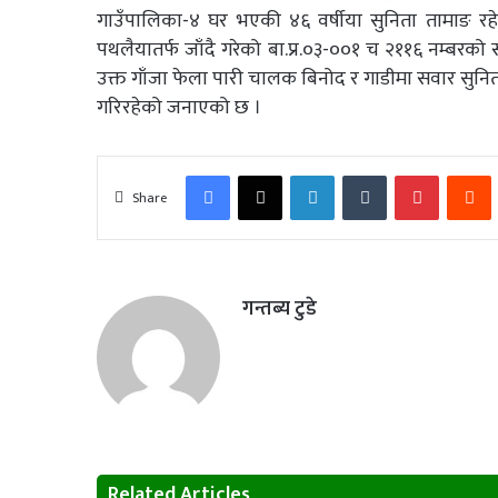
गाउँपालिका-४ घर भएकी ४६ वर्षीया सुनिता तामाङ रहेक
पथलैयातर्फ जाँदै गरेको बा.प्र.०३-००१ च २११६ नम्बरको 
उक्त गाँजा फेला पारी चालक बिनोद र गाडीमा सवार सुनित
गरिरहेको जनाएको छ ।
Facebook
X
LinkedIn
Tumblr
Pinterest
R
Share
गन्तब्य टुडे
Related Articles