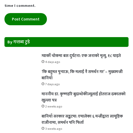
time I comment.
By गन्तब्य टुडे
ग्वार्को चोकमा बस दुर्घटना: एक जनाको मृत्यु, १८ घाइते
4 days ago
‘कि बहुमत पुर्‍याऊ, कि मलाई नै समर्थन गर’ – मुख्यमन्त्री
बानियाँ
7 days ago
माननीय डा. कृष्णहरि बुढाथोकीज्यूलाई होतराज ढकालको
खुल्ला पत्र
2 weeks ago
बानियाँ सरकार सङ्कटमा: एमालेका ६ मन्त्रीद्वारा सामूहिक
राजीनामा, समर्थन पनि फिर्ता
3 weeks ago