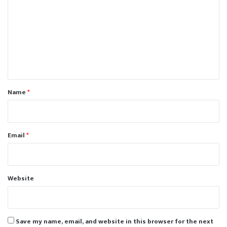
m
m
e
n
t
*
Name
*
Email
*
Website
Save my name, email, and website in this browser for the next