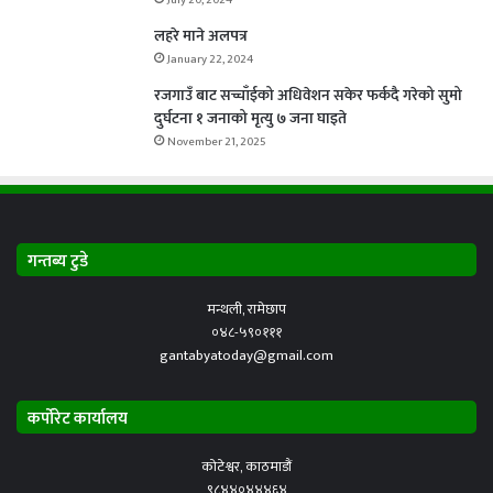
July 20, 2024
लहरे माने अलपत्र
January 22, 2024
रजगाउँ बाट सच्चाँईको अधिवेशन सकेर फर्कदै गरेको सुमो
दुर्घटना १ जनाको मृत्यु ७ जना घाइते
November 21, 2025
गन्तब्य टुडे
मन्थली, रामेछाप
०४८-५९०१११
gantabyatoday@gmail.com
कर्पोरेट कार्यालय
कोटेश्वर, काठमाडौं
९८४४०४४४६४