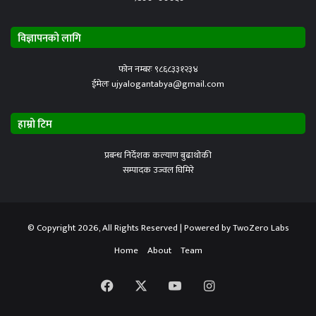
विज्ञापनको लागि
फोन नम्बरः ९८६८३३१२३४
ईमेलः ujyalogantabya@gmail.com
हाम्रो टिम
प्रबन्ध निर्देशक कल्याण बुढाथोकी
सम्पादक उज्वल घिमिरे
© Copyright 2026, All Rights Reserved | Powered by
TwoZero Labs
Home
About
Team
Facebook
X
YouTube
Instagram