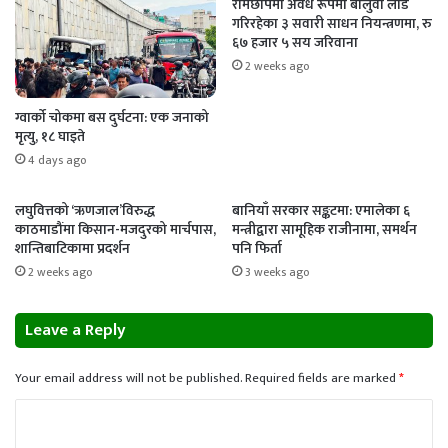
रामेछापमा अवैध रूपमा बालुवा लोड
गरिरहेका ३ सवारी साधन नियन्त्रणमा, रु
६७ हजार ५ सय जरिवाना
2 weeks ago
ग्वार्को चोकमा बस दुर्घटना: एक जनाको
मृत्यु, १८ घाइते
4 days ago
लघुवित्तको ‘ऋणजाल’विरुद्ध
बानियाँ सरकार सङ्कटमा: एमालेका ६
काठमाडौंमा किसान-मजदुरको मार्चपास,
मन्त्रीद्वारा सामूहिक राजीनामा, समर्थन
शान्तिबाटिकामा प्रदर्शन
पनि फिर्ता
2 weeks ago
3 weeks ago
Leave a Reply
Your email address will not be published.
Required fields are marked
*
C
o