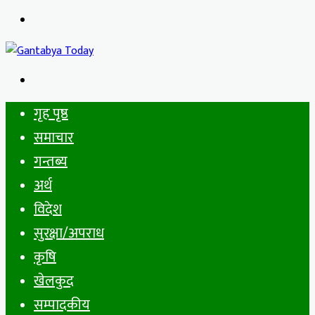
Menu
Search
for
गृह पृष्ठ
समाचार
गन्तब्य
अर्थ
विदेश
सुरक्षा/अपराध
कृषि
खेलकुद
सम्पादकीय