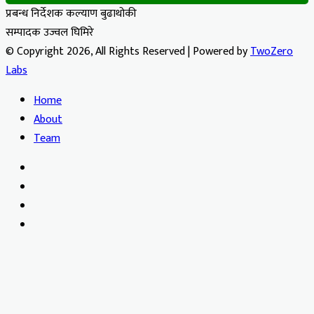
प्रबन्ध निर्देशक कल्याण बुढाथोकी
सम्पादक उज्वल घिमिरे
© Copyright 2026, All Rights Reserved | Powered by
TwoZero
Labs
Home
About
Team
Facebook
X
YouTube
Instagram
Facebook
X
WhatsApp
Telegram
Viber
Back
to
top
button