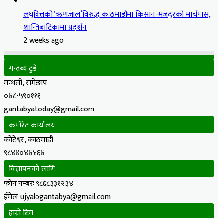
लघुवित्तको ‘ऋणजाल’विरुद्ध काठमाडौंमा किसान-मजदुरको मार्चपास,
शान्तिबाटिकामा प्रदर्शन
2 weeks ago
गन्तब्य टुडे
मन्थली, रामेछाप
०४८-५९०१११
gantabyatoday@gmail.com
कर्पोरेट कार्यालय
कोटेश्वर, काठमाडौं
९८४४०४४४६४
विज्ञापनको लागि
फोन नम्बरः ९८६८३३१२३४
ईमेलः ujyalogantabya@gmail.com
हाम्रो टिम