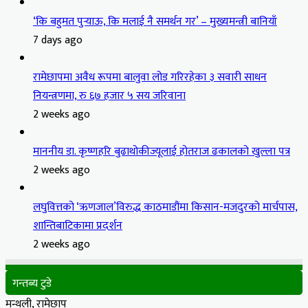
‘कि बहुमत पुर्‍याऊ, कि मलाई नै समर्थन गर’ – मुख्यमन्त्री बानियाँ
7 days ago
रामेछापमा अवैध रूपमा बालुवा लोड गरिरहेका ३ सवारी साधन
नियन्त्रणमा, रु ६७ हजार ५ सय जरिवाना
2 weeks ago
माननीय डा. कृष्णहरि बुढाथोकीज्यूलाई होतराज ढकालको खुल्ला पत्र
2 weeks ago
लघुवित्तको ‘ऋणजाल’विरुद्ध काठमाडौंमा किसान-मजदुरको मार्चपास,
शान्तिबाटिकामा प्रदर्शन
2 weeks ago
गन्तब्य टुडे
मन्थली, रामेछाप