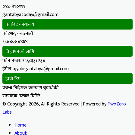
०४८-५९०१११
gantabyatoday@gmail.com
कर्पोरेट कार्यालय
कोटेश्वर, काठमाडौं
९८४४०४४४६४
विज्ञापनको लागि
फोन नम्बरः ९८६८३३१२३४
ईमेलः ujyalogantabya@gmail.com
हाम्रो टिम
प्रबन्ध निर्देशक कल्याण बुढाथोकी
सम्पादक उज्वल घिमिरे
© Copyright 2026, All Rights Reserved | Powered by
TwoZero
Labs
Home
About