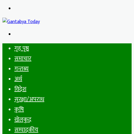
Menu
Search
for
गृह पृष्ठ
समाचार
गन्तब्य
अर्थ
विदेश
सुरक्षा/अपराध
कृषि
खेलकुद
सम्पादकीय