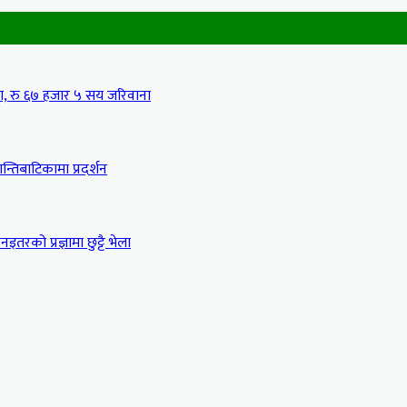
मा, रु ६७ हजार ५ सय जरिवाना
्तिबाटिकामा प्रदर्शन
इतरको प्रज्ञामा छुट्टै भेला