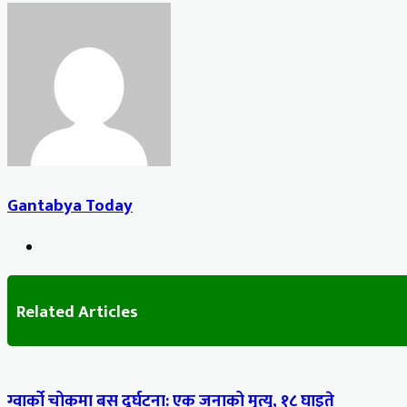
Facebook
X
LinkedIn
Tumblr
Pinterest
Reddit
VKontakte
Odnoklassniki
Pocket
Share
Print
via
Email
Gantabya Today
Website
Related Articles
ग्वार्को चोकमा बस दुर्घटना: एक जनाको मृत्यु, १८ घाइते