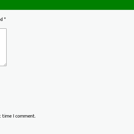
ed
*
xt time I comment.