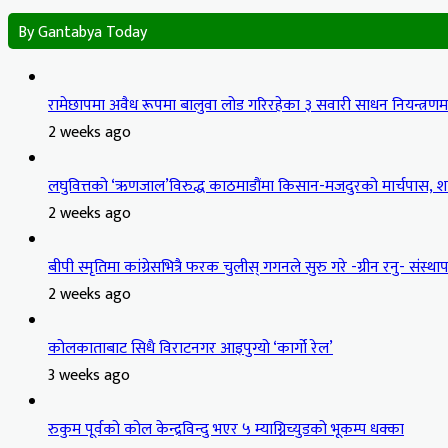
By Gantabya Today
रामेछापमा अवैध रूपमा बालुवा लोड गरिरहेका ३ सवारी साधन नियन्त्रण
2 weeks ago
लघुवित्तको ‘ऋणजाल’विरुद्ध काठमाडौंमा किसान-मजदुरको मार्चपास, शान
2 weeks ago
बीपी स्मृतिमा कांग्रेसभित्रै फरक चुलीस् गगनले सुरु गरे -ग्रीन रनु- संस्थापन
2 weeks ago
कोलकाताबाट सिधै विराटनगर आइपुग्यो ‘कार्गो रेल’
3 weeks ago
रुकुम पूर्वको कोल केन्द्रविन्दु भएर ५ म्याग्निच्युडको भूकम्प धक्का