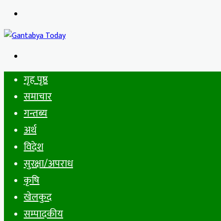
Menu
Search
for
गृह पृष्ठ
समाचार
गन्तब्य
अर्थ
विदेश
सुरक्षा/अपराध
कृषि
खेलकुद
सम्पादकीय