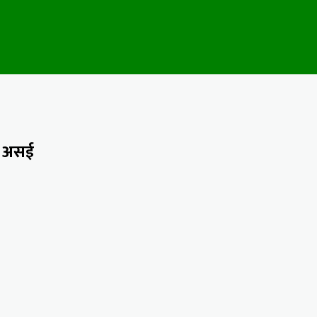
े असई