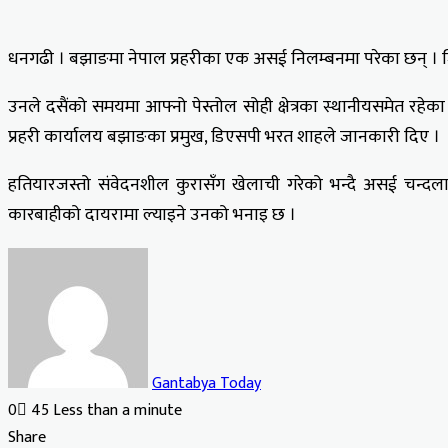
धनगढी । बझाङमा नेपाल प्रहरीका एक असई निलम्बनमा परेका छन् । जिल्
उनले दसैंको समयमा आफ्नो पेस्तोल सोही क्षेत्रका स्थानीयसमेत 
प्रहरी कार्यालय बझाङका प्रमुख, डिएसपी भरत शाहले जानकारी दिए ।
हतियारजस्तो संवेदनशील कुरासँग खेलाची गरेको भन्दै असई चन्द
कारबाहीको दायरामा ल्याइने उनको भनाइ छ ।
Gantabya Today
0
45
Less than a minute
Facebook
X
LinkedIn
Tumblr
Pinterest
Reddit
VKontakte
Odnoklassniki
Pocket
Share