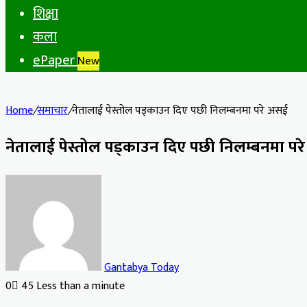
शिक्षा
कला
ePaper
New
Home
/
समाचार
/
नेतालाई पेस्तोल पड्काउन दिए पछी निलम्बनमा परे असई
नेतालाई पेस्तोल पड्काउन दिए पछी निलम्बनमा पर
Gantabya Today
0
45
Less than a minute
Facebook
X
LinkedIn
Tumblr
Pinterest
Reddit
VKontakte
Odnoklassniki
Pocket