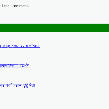
xt time I comment.
मा, रु ६७ हजार ५ सय जरिवाना
्तिबाटिकामा प्रदर्शन
इतरको प्रज्ञामा छुट्टै भेला