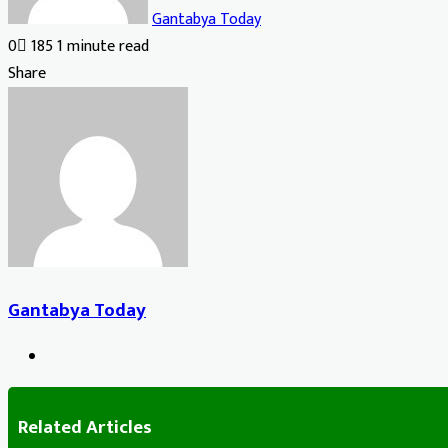
Gantabya Today
0
185
1 minute read
Facebook
X
LinkedIn
Tumblr
Pinterest
Reddit
VKontakte
Odnoklassniki
Pocket
Share
Facebook
X
LinkedIn
Tumblr
Pinterest
Reddit
VKontakte
Odnoklassniki
Pocket
Share
Print
via
Email
Gantabya Today
Website
Related Articles