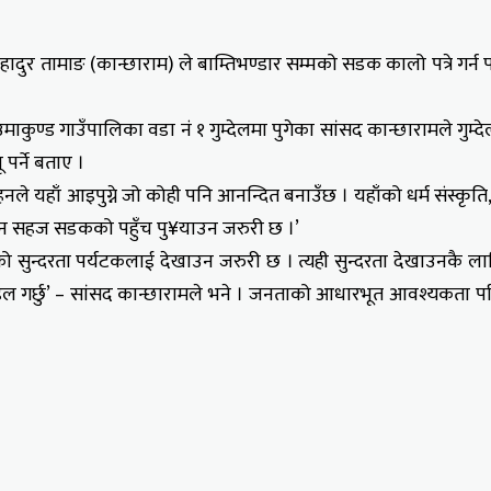
णबहादुर तामाङ (कान्छाराम) ले बाम्तिभण्डार सम्मको सडक कालो पत्रे गर्
उमाकुण्ड गाउँपालिका वडा नं १ गुम्देलमा पुगेका सांसद कान्छारामले गुम्देल
पर्ने बताए ।
 सहनले यहाँ आइपुग्ने जो कोही पनि आनन्दित बनाउँछ । यहाँको धर्म संस्कृत
जोड्न सहज सडकको पहुँच पु¥याउन जरुरी छ ।’
सुन्दरता पर्यटकलाई देखाउन जरुरी छ । त्यही सुन्दरता देखाउनकै लागि ग
 पहल गर्छु’ – सांसद कान्छारामले भने । जनताको आधारभूत आवश्यकता परि