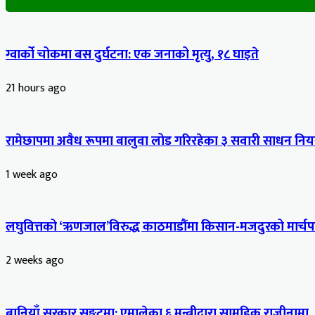
ग्वार्को चोकमा बस दुर्घटना: एक जनाको मृत्यु, १८ घाइते
21 hours ago
रामेछापमा अवैध रूपमा बालुवा लोड गरिरहेका ३ सवारी साधन नियन
1 week ago
लघुवित्तको ‘ऋणजाल’विरुद्ध काठमाडौंमा किसान-मजदुरको मार्चपास
2 weeks ago
बानियाँ सरकार सङ्कटमा: एमालेका ६ मन्त्रीद्वारा सामूहिक राजीनामा,