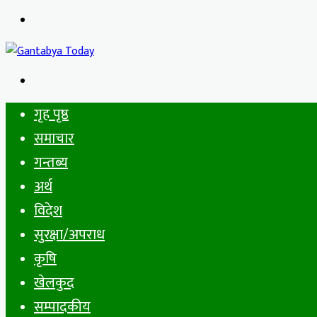
Menu
Search
for
गृह पृष्ठ
समाचार
गन्तब्य
अर्थ
विदेश
सुरक्षा/अपराध
कृषि
खेलकुद
सम्पादकीय