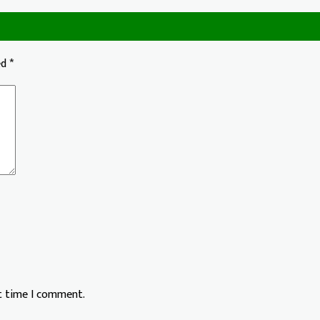
ed
*
xt time I comment.