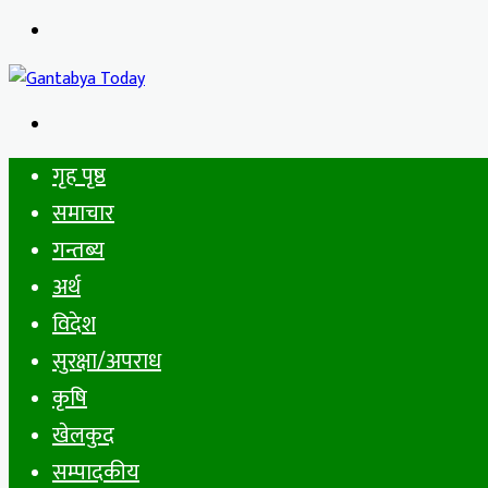
Menu
Search
for
गृह पृष्ठ
समाचार
गन्तब्य
अर्थ
विदेश
सुरक्षा/अपराध
कृषि
खेलकुद
सम्पादकीय