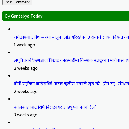
By Gantabya Today
रामेछापमा अवैध रूपमा बालुवा लोड गरिरहेका ३ सवारी साधन नियन्त्रण
1 week ago
लघुवित्तको ‘ऋणजाल’विरुद्ध काठमाडौंमा किसान-मजदुरको मार्चपास, शान
2 weeks ago
बीपी स्मृतिमा कांग्रेसभित्रै फरक चुलीस् गगनले सुरु गरे -ग्रीन रनु- संस्थापन
2 weeks ago
कोलकाताबाट सिधै विराटनगर आइपुग्यो ‘कार्गो रेल’
3 weeks ago