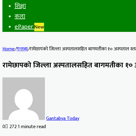
शिक्षा
कला
ePaper
New
Home
/
गन्तब्य
/
रामेछापकाे जिल्ला अस्पतालसहित बागमतीका १० अस्पताल स्तरोन
रामेछापकाे जिल्ला अस्पतालसहित बागमतीका १० अस्
Gantabya Today
0
272
1 minute read
Facebook
X
LinkedIn
Tumblr
Pinterest
Reddit
VKontakte
Odnoklassniki
Pocket