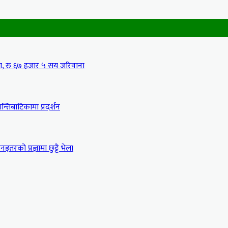
मा, रु ६७ हजार ५ सय जरिवाना
्तिबाटिकामा प्रदर्शन
इतरको प्रज्ञामा छुट्टै भेला