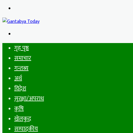
Menu
Search
for
गृह पृष्ठ
समाचार
गन्तब्य
अर्थ
विदेश
सुरक्षा/अपराध
कृषि
खेलकुद
सम्पादकीय