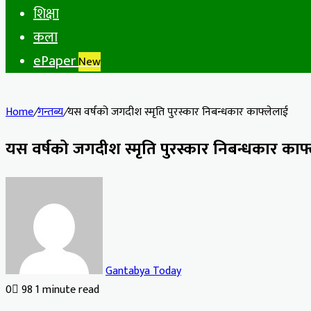
शिक्षा
कला
ePaper
New
Home
/
गन्तब्य
/
यस वर्षको जगदीश स्मृति पुरस्कार निबन्धकार काफ्लेलाई
यस वर्षको जगदीश स्मृति पुरस्कार निबन्धकार काफ
Gantabya Today
0
98
1 minute read
Facebook
X
LinkedIn
Tumblr
Pinterest
Reddit
VKontakte
Odnoklassniki
Pocket