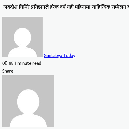
जगदीश घिमिरे प्रतिष्ठानले हरेक वर्ष यही महिनामा साहित्यिक सम्मेलन
Gantabya Today
0
98
1 minute read
Facebook
X
LinkedIn
Tumblr
Pinterest
Reddit
VKontakte
Odnoklassniki
Pocket
Share
Facebook
X
LinkedIn
Tumblr
Pinterest
Reddit
VKontakte
Odnoklassniki
Pocket
Share
Print
via
Email