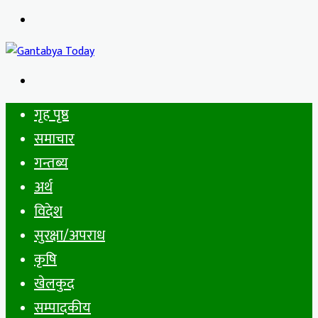
Menu
Search
for
गृह पृष्ठ
समाचार
गन्तब्य
अर्थ
विदेश
सुरक्षा/अपराध
कृषि
खेलकुद
सम्पादकीय