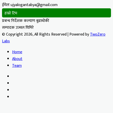
ईमेलः ujyalogantabya@gmail.com
हाम्रो टिम
प्रबन्ध निर्देशक कल्याण बुढाथोकी
सम्पादक उज्वल घिमिरे
© Copyright 2026, All Rights Reserved | Powered by
TwoZero
Labs
Home
About
Team
Facebook
X
YouTube
Instagram
Facebook
X
WhatsApp
Telegram
Viber
Back