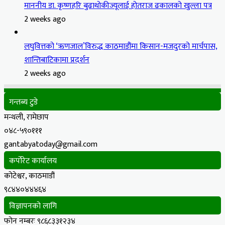
माननीय डा. कृष्णहरि बुढाथोकीज्यूलाई होतराज ढकालको खुल्ला पत्र
2 weeks ago
लघुवित्तको ‘ऋणजाल’विरुद्ध काठमाडौंमा किसान-मजदुरको मार्चपास,
शान्तिबाटिकामा प्रदर्शन
2 weeks ago
गन्तब्य टुडे
मन्थली, रामेछाप
०४८-५९०१११
gantabyatoday@gmail.com
कर्पोरेट कार्यालय
कोटेश्वर, काठमाडौं
९८४४०४४४६४
विज्ञापनको लागि
फोन नम्बरः ९८६८३३१२३४