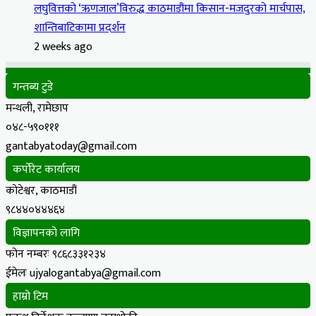
लघुवित्तको ‘ऋणजाल’विरुद्ध काठमाडौंमा किसान-मजदुरको मार्चपास,
शान्तिबाटिकामा प्रदर्शन
2 weeks ago
गन्तब्य टुडे
मन्थली, रामेछाप
०४८-५९०१११
gantabyatoday@gmail.com
कर्पोरेट कार्यालय
कोटेश्वर, काठमाडौं
९८४४०४४४६४
विज्ञापनको लागि
फोन नम्बरः ९८६८३३१२३४
ईमेलः ujyalogantabya@gmail.com
हाम्रो टिम