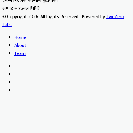
प्रबन्ध निर्देशक कल्याण बुढाथोकी
सम्पादक उज्वल घिमिरे
© Copyright 2026, All Rights Reserved | Powered by
TwoZero
Labs
Home
About
Team
Facebook
X
YouTube
Instagram
Facebook
X
WhatsApp
Telegram
Viber
Back
to
top
button