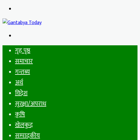
Menu
Search
for
गृह पृष्ठ
समाचार
गन्तब्य
अर्थ
विदेश
सुरक्षा/अपराध
कृषि
खेलकुद
सम्पादकीय