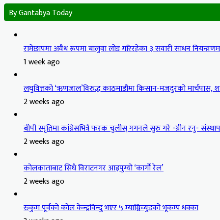
By Gantabya Today
रामेछापमा अवैध रूपमा बालुवा लोड गरिरहेका ३ सवारी साधन नियन्त्रण
1 week ago
लघुवित्तको ‘ऋणजाल’विरुद्ध काठमाडौंमा किसान-मजदुरको मार्चपास, शान
2 weeks ago
बीपी स्मृतिमा कांग्रेसभित्रै फरक चुलीस् गगनले सुरु गरे -ग्रीन रनु- संस्थापन
2 weeks ago
कोलकाताबाट सिधै विराटनगर आइपुग्यो ‘कार्गो रेल’
2 weeks ago
रुकुम पूर्वको कोल केन्द्रविन्दु भएर ५ म्याग्निच्युडको भूकम्प धक्का