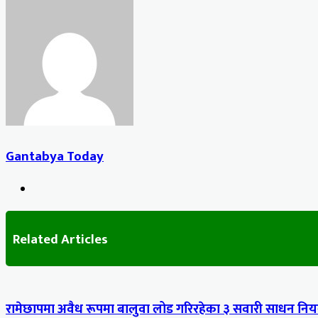
Facebook
X
LinkedIn
Tumblr
Pinterest
Reddit
VKontakte
Odnoklassniki
Pocket
Share
Print
via
Email
Gantabya Today
Website
Related Articles
रामेछापमा अवैध रूपमा बालुवा लोड गरिरहेका ३ सवारी साधन नियन