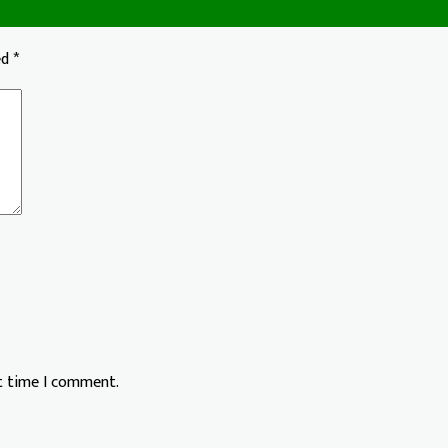
ed
*
xt time I comment.