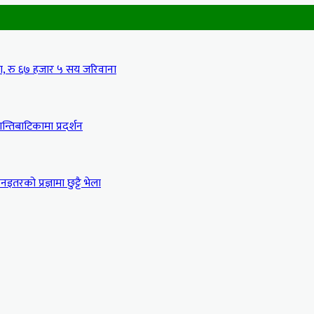
मा, रु ६७ हजार ५ सय जरिवाना
्तिबाटिकामा प्रदर्शन
इतरको प्रज्ञामा छुट्टै भेला