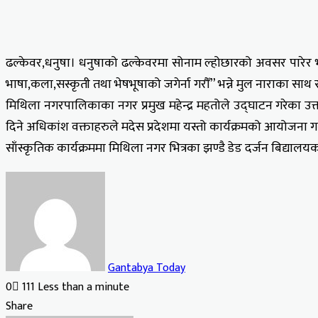
ढल्केवर,धनुषा। धनुषाको ढल्केवरमा सोनाम ल्होछारको अवसर पारेर भ
भाषा,कला,सस्कृती तथा भेषभूषाको जगेर्ना गरौँ” भन्ने मुल नाराका साथ
मिथिला नगरपालिकाका नगर प्रमुख महेन्द्र महतोले उद्घाटन गरेका उक
दिने अधिकांश वक्ताहरुले मदेस प्रदेशमा यस्तो कार्यक्रमको आयोजना गर्
साँस्कृतिक कार्यक्रममा मिथिला नगर भित्रका झण्डै डेड दर्जन बिद्यालयका
Gantabya Today
0
111
Less than a minute
Facebook
X
LinkedIn
Tumblr
Pinterest
Reddit
VKontakte
Odnoklassniki
Pocket
Share