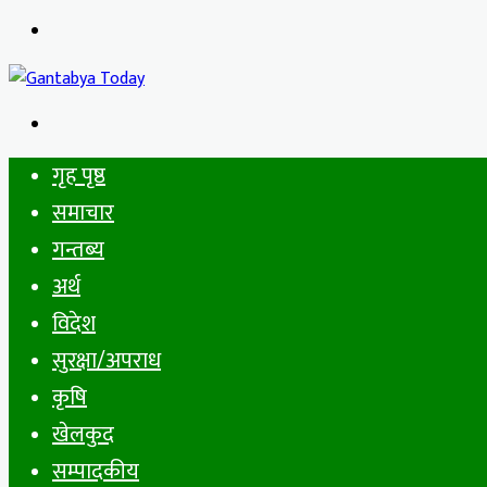
Menu
Search
for
गृह पृष्ठ
समाचार
गन्तब्य
अर्थ
विदेश
सुरक्षा/अपराध
कृषि
खेलकुद
सम्पादकीय