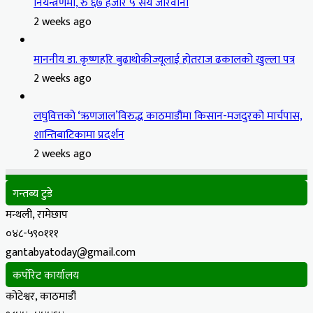
नियन्त्रणमा, रु ६७ हजार ५ सय जरिवाना
2 weeks ago
माननीय डा. कृष्णहरि बुढाथोकीज्यूलाई होतराज ढकालको खुल्ला पत्र
2 weeks ago
लघुवित्तको ‘ऋणजाल’विरुद्ध काठमाडौंमा किसान-मजदुरको मार्चपास,
शान्तिबाटिकामा प्रदर्शन
2 weeks ago
गन्तब्य टुडे
मन्थली, रामेछाप
०४८-५९०१११
gantabyatoday@gmail.com
कर्पोरेट कार्यालय
कोटेश्वर, काठमाडौं