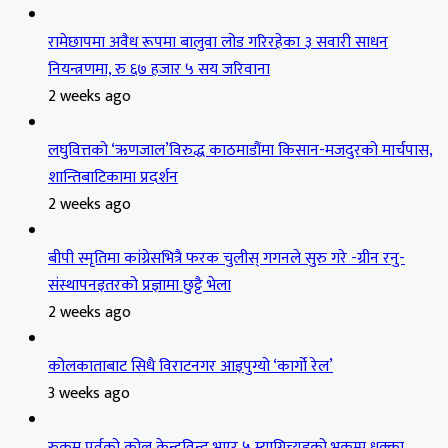
रामेछापमा अवैध रूपमा बालुवा लोड गरिरहेका ३ सवारी साधन
नियन्त्रणमा, रु ६७ हजार ५ सय जरिवाना
2 weeks ago
लघुवित्तको ‘ऋणजाल’विरुद्ध काठमाडौंमा किसान-मजदुरको मार्चपास,
शान्तिबाटिकामा प्रदर्शन
2 weeks ago
बीपी स्मृतिमा कांग्रेसभित्रै फरक चुलीस् गगनले सुरु गरे -ग्रीन रनु-
संस्थापनइतरको प्रज्ञामा छुट्टै भेला
2 weeks ago
कोलकाताबाट सिधै विराटनगर आइपुग्यो ‘कार्गो रेल’
3 weeks ago
रुकुम पूर्वको कोल केन्द्रविन्दु भएर ५ म्याग्निच्युडको भूकम्प धक्का