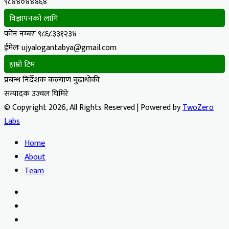
९८४४०४४४६४
विज्ञापनको लागि
फोन नम्बरः ९८६८३३१२३४
ईमेलः ujyalogantabya@gmail.com
हाम्रो टिम
प्रबन्ध निर्देशक कल्याण बुढाथोकी
सम्पादक उज्वल घिमिरे
© Copyright 2026, All Rights Reserved | Powered by
TwoZero
Labs
Home
About
Team
Facebook
X
YouTube