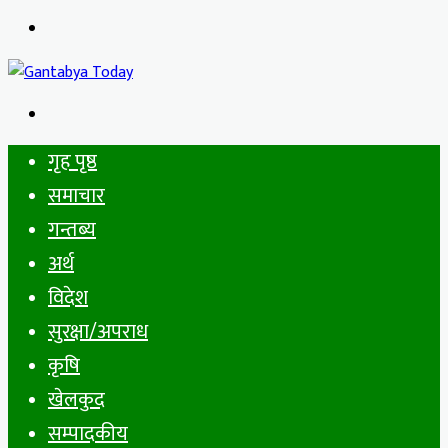
Menu
Search
for
गृह पृष्ठ
समाचार
गन्तब्य
अर्थ
विदेश
सुरक्षा/अपराध
कृषि
खेलकुद
सम्पादकीय