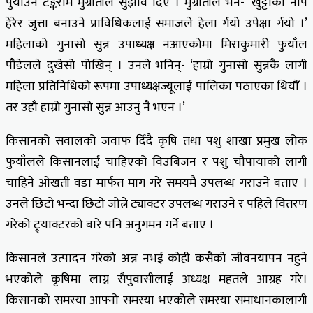
र्पुयाउन टङ्कराम मुग्रातीले सुझाव दिए । मुग्रातीले भने- ‘खुट्टाको नाप
हेरेर जुत्ता बनाउने प्राविधिकलाई समाजले हेला र्गयो उपेक्षा र्गयो ।’
महिलाको गुनासो सुन्न उपाध्यक्ष नआएकोमा मिराकुमारी फुयाँल
पौडेलले दुखेसो पोखिन् । उनले भनिन्- ‘हाम्रो गुनासो सुन्नकै लागी
महिला प्रतिनिधिको रूपमा उपाध्यक्षज्यूलाई पालिका पठाएका थियौँ ।
तर उहाँ हाम्रो गुनासो सुन्न आउनु नै भएन ।’
किसानको सवालको जवाफ दिँदै कृषि तथा पशु शाखा प्रमुख लोक
फुयाँलले किसानलाई चाहिएको विउबिजन र पशु चौपायाको लागी
चाहिने ओखती वडा मार्फत माग गरे समयमै उपलब्ध गराउने बताए ।
उनले छिटो भन्दा छिटो जोत्ने ट्याक्टर उपलब्ध गराउने र पहिले वितरण
गरेको ट्र्याक्टरको बारे पनि अनुगमन गर्ने बताए ।
किसानले उत्पादन गरेको अन्न नभई कोही कसैको जीवनयापन नहुने
भएकोले कृषिमा लाग्न सैपुवासीलाई अध्यक्ष महतले आग्रह गरे।
किसानको समस्या आफ्नो समस्या भएकोले समस्या समाधानकालागी