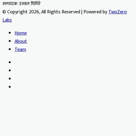
सम्पादक उज्वल घिमिरे
© Copyright 2026, All Rights Reserved | Powered by
TwoZero
Labs
Home
About
Team
Facebook
X
YouTube
Instagram
Facebook
X
WhatsApp
Telegram
Viber
Back
to
top
button