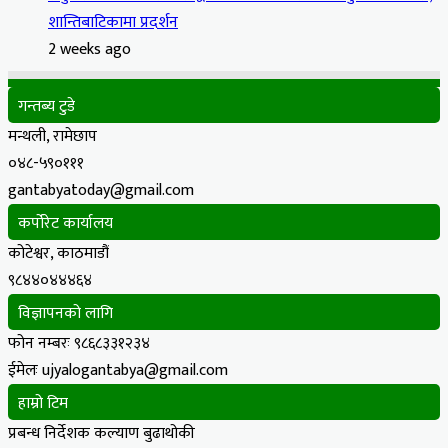
शान्तिबाटिकामा प्रदर्शन
2 weeks ago
गन्तब्य टुडे
मन्थली, रामेछाप
०४८-५९०१११
gantabyatoday@gmail.com
कर्पोरेट कार्यालय
कोटेश्वर, काठमाडौं
९८४४०४४४६४
विज्ञापनको लागि
फोन नम्बरः ९८६८३३१२३४
ईमेलः ujyalogantabya@gmail.com
हाम्रो टिम
प्रबन्ध निर्देशक कल्याण बुढाथोकी