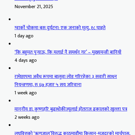
November 21, 2025
ग्वार्को चोकमा बस दुर्घटना: एक जनाको मृत्यु, १८ घाइते
1 day ago
‘कि बहुमत पुर्‍याऊ, कि मलाई नै समर्थन गर’ – मुख्यमन्त्री बानियाँ
4 days ago
रामेछापमा अवैध रूपमा बालुवा लोड गरिरहेका ३ सवारी साधन
नियन्त्रणमा, रु ६७ हजार ५ सय जरिवाना
1 week ago
माननीय डा. कृष्णहरि बुढाथोकीज्यूलाई होतराज ढकालको खुल्ला पत्र
2 weeks ago
लघुवित्तको ‘ऋणजाल’विरुद्ध काठमाडौंमा किसान-मजदुरको मार्चपास,