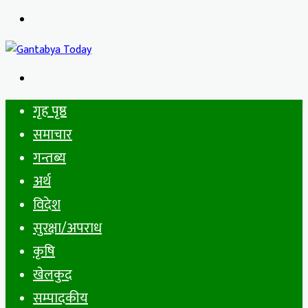
Menu
Search
for
गृह पृष्ठ
समाचार
गन्तब्य
अर्थ
विदेश
सुरक्षा/अपराध
कृषि
खेलकुद
सम्पादकीय