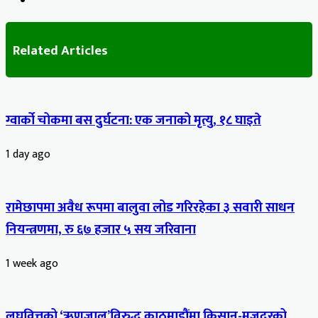
Website
Related Articles
ग्वार्को चोकमा बस दुर्घटना: एक जनाको मृत्यु, १८ घाइते
1 day ago
रामेछापमा अवैध रूपमा बालुवा लोड गरिरहेका ३ सवारी साधन
नियन्त्रणमा, रु ६७ हजार ५ सय जरिवाना
1 week ago
लघुवित्तको ‘ऋणजाल’विरुद्ध काठमाडौंमा किसान-मजदुरको