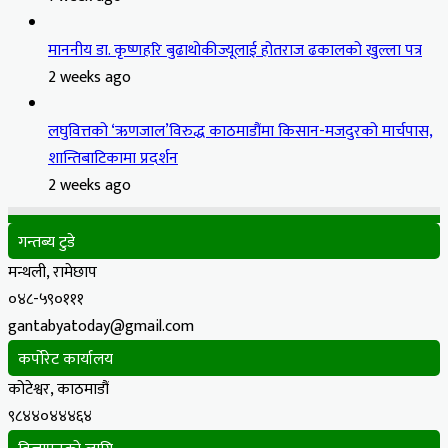
माननीय डा. कृष्णहरि बुढाथोकीज्यूलाई होतराज ढकालको खुल्ला पत्र
2 weeks ago
लघुवित्तको ‘ऋणजाल’विरुद्ध काठमाडौंमा किसान-मजदुरको मार्चपास,
शान्तिबाटिकामा प्रदर्शन
2 weeks ago
गन्तब्य टुडे
मन्थली, रामेछाप
०४८-५९०१११
gantabyatoday@gmail.com
कर्पोरेट कार्यालय
कोटेश्वर, काठमाडौं
९८४४०४४४६४