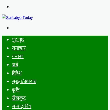
Menu
Search
for
गृह पृष्ठ
समाचार
गन्तब्य
अर्थ
विदेश
सुरक्षा/अपराध
कृषि
खेलकुद
सम्पादकीय