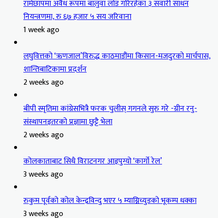
रामेछापमा अवैध रूपमा बालुवा लोड गरिरहेका ३ सवारी साधन
नियन्त्रणमा, रु ६७ हजार ५ सय जरिवाना
1 week ago
लघुवित्तको ‘ऋणजाल’विरुद्ध काठमाडौंमा किसान-मजदुरको मार्चपास,
शान्तिबाटिकामा प्रदर्शन
2 weeks ago
बीपी स्मृतिमा कांग्रेसभित्रै फरक चुलीस् गगनले सुरु गरे -ग्रीन रनु-
संस्थापनइतरको प्रज्ञामा छुट्टै भेला
2 weeks ago
कोलकाताबाट सिधै विराटनगर आइपुग्यो ‘कार्गो रेल’
3 weeks ago
रुकुम पूर्वको कोल केन्द्रविन्दु भएर ५ म्याग्निच्युडको भूकम्प धक्का
3 weeks ago