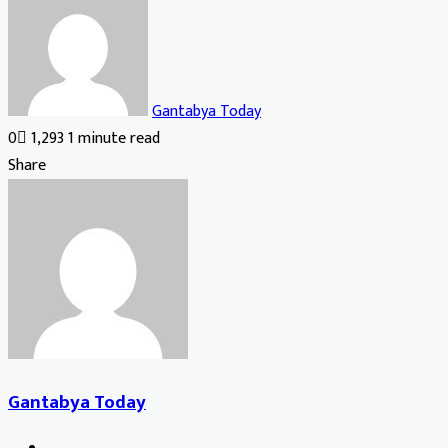
Gantabya Today
0
1,293
1 minute read
Facebook
X
LinkedIn
Tumblr
Pinterest
Reddit
VKontakte
Odnoklassniki
Pocket
Share
Facebook
X
LinkedIn
Tumblr
Pinterest
Reddit
VKontakte
Odnoklassniki
Pocket
Share
Print
via
Email
Gantabya Today