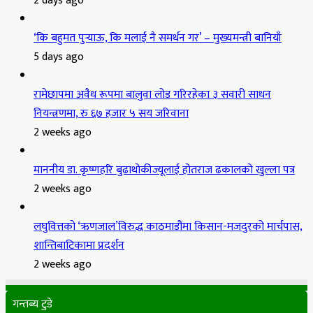
2 days ago
‘कि बहुमत पुर्‍याऊ, कि मलाई नै समर्थन गर’ – मुख्यमन्त्री बानियाँ
5 days ago
रामेछापमा अवैध रूपमा बालुवा लोड गरिरहेका ३ सवारी साधन
नियन्त्रणमा, रु ६७ हजार ५ सय जरिवाना
2 weeks ago
माननीय डा. कृष्णहरि बुढाथोकीज्यूलाई होतराज ढकालको खुल्ला पत्र
2 weeks ago
लघुवित्तको ‘ऋणजाल’विरुद्ध काठमाडौंमा किसान-मजदुरको मार्चपास,
शान्तिबाटिकामा प्रदर्शन
2 weeks ago
गन्तब्य टुडे