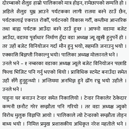
दोरम्बाको शैलुङ हाम्रो पालिकाको मात्र होइन, रामेछापको सम्पत्ति हो ।
अहिले शैलुङ घुम्न आउने पर्यटकका लागी रातमा बस्ने ठाउँ छैन,
पर्यटकलाई एकरात रोकौँ, पर्यटनको विकास गरौँ, कम्तीमा आन्तरिक
तथा बाह्य पर्यटक आउँदा बस्ने ठाउँ हुन्छ । आफ्नो वडामा बजेट
आउँदा, वडामा पूर्वाधार निर्माण हुँदा वडा अध्यक्ष ज्यू खुसी हुनुपर्ने हो ।
तर उहाँ बजेट विनियोजन गर्दा मौन हुनु भयो, सहमति जनाउनु भयो ।
एक्कासि बिज्ञप्ती निकाल्नु भयो। पालिका अध्यक्ष मोक्तानले भने ।
उनले भने – १ नम्बरका वडाका अध्यक्ष ज्यूले बजेट विनियोजन पछाडि
फिल्ड भिजिट पनि गर्नु भएको थियो । प्राविधिक स्टमेट बनाउँदा समेत
उहाँ सँगै हुनुहुन्थ्यो । अन्तिममा अनभिज्ञ हुने ढोँग रच्नु भयो उहाँले ।
उनले भने ।
पाहुना घर बनाउन टेन्डर समेत निकालियो । टेन्डर निकालेर ठेकेदार
कम्पनी छनौट गरेर सम्झौता पनि गरियो । तर वडा अध्यक्ष ज्युको
विरोध मुलुक विज्ञप्ति आयो । पालिकाले त्यो टेन्डरको सम्झौता तोड्न
बाध्य भयो । निमित्त प्रमुख प्रशासकीय अधिकृत नरेश महतोले भने ।