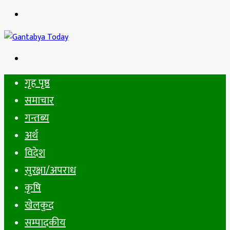
Menu
Search
for
गृह पृष्ठ
समाचार
गन्तब्य
अर्थ
विदेश
सुरक्षा/अपराध
कृषि
खेलकुद
सम्पादकीय