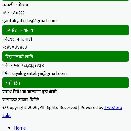
मन्थली, रामेछाप
०४८-५९०१११
gantabyatoday@gmail.com
कर्पोरेट कार्यालय
कोटेश्वर, काठमाडौं
९८४४०४४४६४
विज्ञापनको लागि
फोन नम्बरः ९८६८३३१२३४
ईमेलः ujyalogantabya@gmail.com
हाम्रो टिम
प्रबन्ध निर्देशक कल्याण बुढाथोकी
सम्पादक उज्वल घिमिरे
© Copyright 2026, All Rights Reserved | Powered by
TwoZero
Labs
Home