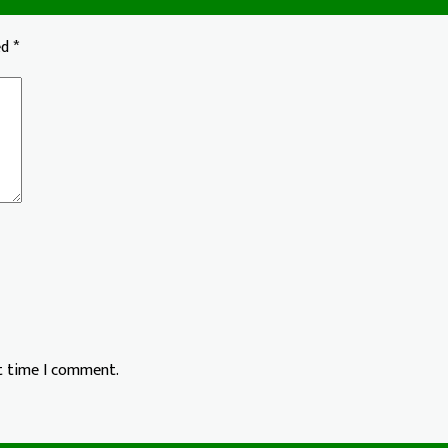
ed
*
xt time I comment.