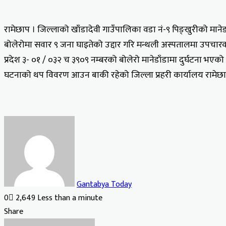
रामेछाप । जिल्लाको खाँडादेवी गाउँपालिका वडा नं-९ पिङ्खुरीको मानेडा
बोलेरोमा सवार ९ जना घाइतेको उद्दार गरि मन्थली अस्पतालमा उपचार
प्रदेश ३- ०१ / ०३२ च ३९०९ नम्बरको बोलेरो मानेडाँडामा दुर्घटना भएको 
घटनाको थप विवरण आउन बाकी रहेको जिल्ला प्रहरी कार्यालय रामे
Gantabya Today
0
2,649
Less than a minute
Facebook
X
LinkedIn
Tumblr
Pinterest
Reddit
VKontakte
Odnoklassniki
Pocket
Share
Facebook
X
LinkedIn
Tumblr
Pinterest
Reddit
VKontakte
Odnoklassniki
Pocket
Share
Print