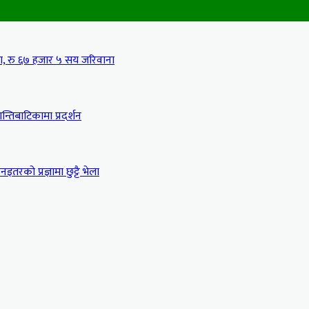
मा, रु ६७ हजार ५ सय जरिवाना
्तिबाटिकामा प्रदर्शन
इतरको प्रज्ञामा छुट्टै भेला