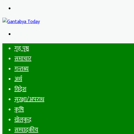
Menu
Search
for
गृह पृष्ठ
समाचार
गन्तब्य
अर्थ
विदेश
सुरक्षा/अपराध
कृषि
खेलकुद
सम्पादकीय