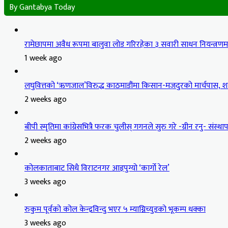
By Gantabya Today
रामेछापमा अवैध रूपमा बालुवा लोड गरिरहेका ३ सवारी साधन नियन्त्रण
1 week ago
लघुवित्तको ‘ऋणजाल’विरुद्ध काठमाडौंमा किसान-मजदुरको मार्चपास, शान
2 weeks ago
बीपी स्मृतिमा कांग्रेसभित्रै फरक चुलीस् गगनले सुरु गरे -ग्रीन रनु- संस्थापन
2 weeks ago
कोलकाताबाट सिधै विराटनगर आइपुग्यो ‘कार्गो रेल’
3 weeks ago
रुकुम पूर्वको कोल केन्द्रविन्दु भएर ५ म्याग्निच्युडको भूकम्प धक्का
3 weeks ago