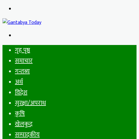
Menu
Search
for
गृह पृष्ठ
समाचार
गन्तब्य
अर्थ
विदेश
सुरक्षा/अपराध
कृषि
खेलकुद
सम्पादकीय