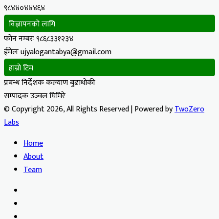
९८४४०४४४६४
विज्ञापनको लागि
फोन नम्बरः ९८६८३३१२३४
ईमेलः ujyalogantabya@gmail.com
हाम्रो टिम
प्रबन्ध निर्देशक कल्याण बुढाथोकी
सम्पादक उज्वल घिमिरे
© Copyright 2026, All Rights Reserved | Powered by
TwoZero
Labs
Home
About
Team
Facebook
X
YouTube