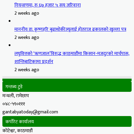
नियन्त्रणमा, रु ६७ हजार ५ सय जरिवाना
2 weeks ago
माननीय डा. कृष्णहरि बुढाथोकीज्यूलाई होतराज ढकालको खुल्ला पत्र
2 weeks ago
लघुवित्तको ‘ऋणजाल’विरुद्ध काठमाडौंमा किसान-मजदुरको मार्चपास,
शान्तिबाटिकामा प्रदर्शन
2 weeks ago
गन्तब्य टुडे
मन्थली, रामेछाप
०४८-५९०१११
gantabyatoday@gmail.com
कर्पोरेट कार्यालय
कोटेश्वर, काठमाडौं