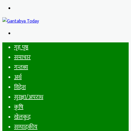
Menu
Search
for
गृह पृष्ठ
समाचार
गन्तब्य
अर्थ
विदेश
सुरक्षा/अपराध
कृषि
खेलकुद
सम्पादकीय