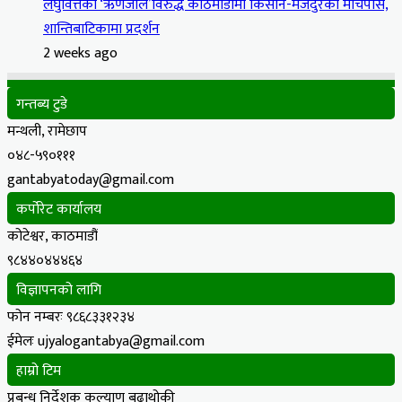
लघुवित्तको ‘ऋणजाल’विरुद्ध काठमाडौंमा किसान-मजदुरको मार्चपास,
शान्तिबाटिकामा प्रदर्शन
2 weeks ago
गन्तब्य टुडे
मन्थली, रामेछाप
०४८-५९०१११
gantabyatoday@gmail.com
कर्पोरेट कार्यालय
कोटेश्वर, काठमाडौं
९८४४०४४४६४
विज्ञापनको लागि
फोन नम्बरः ९८६८३३१२३४
ईमेलः ujyalogantabya@gmail.com
हाम्रो टिम
प्रबन्ध निर्देशक कल्याण बुढाथोकी