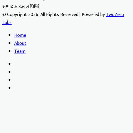
सम्पादक उज्वल घिमिरे
© Copyright 2026, All Rights Reserved | Powered by
TwoZero
Labs
Home
About
Team
Facebook
X
YouTube
Instagram
Facebook
X
WhatsApp
Telegram
Viber
Back
to
top
button