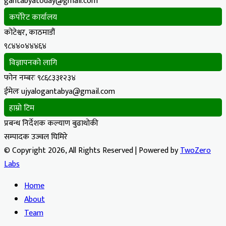
gantabyatoday@gmail.com
कर्पोरेट कार्यालय
कोटेश्वर, काठमाडौं
९८४४०४४४६४
विज्ञापनको लागि
फोन नम्बरः ९८६८३३१२३४
ईमेलः ujyalogantabya@gmail.com
हाम्रो टिम
प्रबन्ध निर्देशक कल्याण बुढाथोकी
सम्पादक उज्वल घिमिरे
© Copyright 2026, All Rights Reserved | Powered by
TwoZero
Labs
Home
About
Team