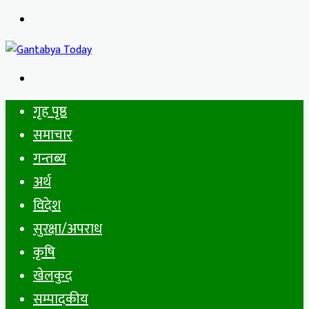
Menu
Search
for
गृह पृष्ठ
समाचार
गन्तब्य
अर्थ
विदेश
सुरक्षा/अपराध
कृषि
खेलकुद
सम्पादकीय