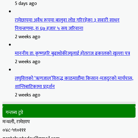
5 days ago
रामेछापमा अवैध रूपमा बालुवा लोड गरिरहेका ३ सवारी साधन
नियन्त्रणमा, रु ६७ हजार ५ सय जरिवाना
2 weeks ago
माननीय डा. कृष्णहरि बुढाथोकीज्यूलाई होतराज ढकालको खुल्ला पत्र
2 weeks ago
लघुवित्तको ‘ऋणजाल’विरुद्ध काठमाडौंमा किसान-मजदुरको मार्चपास,
शान्तिबाटिकामा प्रदर्शन
2 weeks ago
गन्तब्य टुडे
मन्थली, रामेछाप
०४८-५९०१११