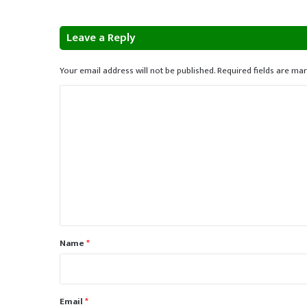
Leave a Reply
Your email address will not be published.
Required fields are ma
C
o
m
m
e
n
t
*
Name
*
Email
*