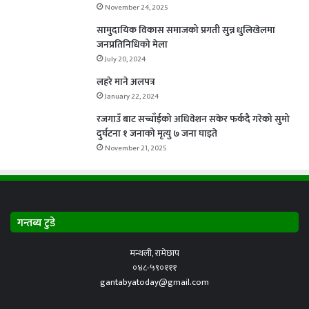
November 24, 2025
सामुदायिक विकास समाजको प्रगती सुन्न धुलिखेलमा
जनप्रतिनिधिको मेला
July 20, 2024
लहरे माने अलपत्र
January 22, 2024
रजगाउँ बाट सच्चाँईको अधिवेशन सकेर फर्कदै गरेको सुमो
दुर्घटना १ जनाको मृत्यु ७ जना घाइते
November 21, 2025
गन्तब्य टुडे
मन्थली, रामेछाप
०४८-५९०१११
gantabyatoday@gmail.com