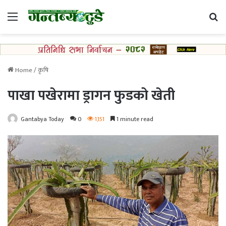
Menu
Se
Home
/
कृषि
पाखा पखेरामा ड्रागन फुडको खेती
Gantabya Today
0
1,151
1 minute read