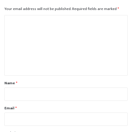
Your email address will not be published.
Required fields are marked
*
C
o
m
m
e
n
t
*
Name
*
Email
*