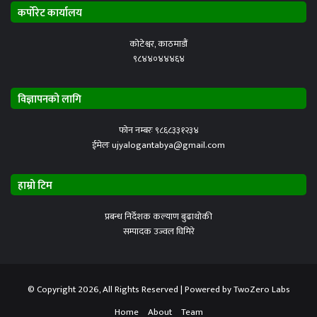
कर्पोरेट कार्यालय
कोटेश्वर, काठमाडौं
९८४४०४४४६४
विज्ञापनको लागि
फोन नम्बरः ९८६८३३१२३४
ईमेलः ujyalogantabya@gmail.com
हाम्रो टिम
प्रबन्ध निर्देशक कल्याण बुढाथोकी
सम्पादक उज्वल घिमिरे
© Copyright 2026, All Rights Reserved | Powered by
TwoZero Labs
Home
About
Team