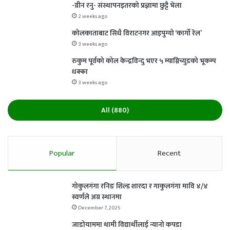
-ग्रीन रनु- संस्थापनइतरको प्रज्ञामा छुट्टै भेला
2 weeks ago
कोलकाताबाट सिधै विराटनगर आइपुग्यो ‘कार्गो रेल’
3 weeks ago
रुकुम पूर्वको कोल केन्द्रविन्दु भएर ५ म्याग्निच्युडको भूकम्प
धक्का
3 weeks ago
All (880)
Popular
Recent
गोकुलगंगा रनिङ शिल्ड शारदा र गाकुलगंगा मावि ४/४
स्वर्णले अग्र स्थानमा
December 7, 2025
जाडोयाममा थामी विद्यार्थीलाई न्यानो कपडा