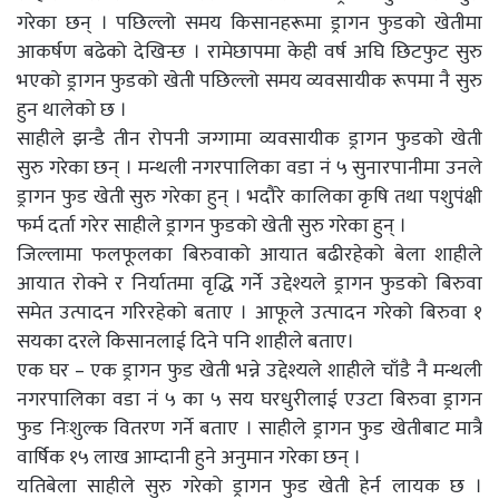
गरेका छन् । पछिल्लो समय किसानहरूमा ड्रागन फुडको खेतीमा
आकर्षण बढेको देखिन्छ । रामेछापमा केही वर्ष अघि छिटफुट सुरु
भएको ड्रागन फुडको खेती पछिल्लो समय व्यवसायीक रूपमा नै सुरु
हुन थालेको छ ।
साहीले झन्डै तीन रोपनी जग्गामा व्यवसायीक ड्रागन फुडको खेती
सुरु गरेका छन् । मन्थली नगरपालिका वडा नं ५ सुनारपानीमा उनले
ड्रागन फुड खेती सुरु गरेका हुन् । भदौरे कालिका कृषि तथा पशुपंक्षी
फर्म दर्ता गरेर साहीले ड्रागन फुडको खेती सुरु गरेका हुन् ।
जिल्लामा फलफूलका बिरुवाको आयात बढीरहेको बेला शाहीले
आयात रोक्ने र निर्यातमा वृद्धि गर्ने उद्देश्यले ड्रागन फुडको बिरुवा
समेत उत्पादन गरिरहेको बताए । आफूले उत्पादन गरेको बिरुवा १
सयका दरले किसानलाई दिने पनि शाहीले बताए।
एक घर – एक ड्रागन फुड खेती भन्ने उद्देश्यले शाहीले चाँडै नै मन्थली
नगरपालिका वडा नं ५ का ५ सय घरधुरीलाई एउटा बिरुवा ड्रागन
फुड निःशुल्क वितरण गर्ने बताए । साहीले ड्रागन फुड खेतीबाट मात्रै
वार्षिक १५ लाख आम्दानी हुने अनुमान गरेका छन् ।
यतिबेला साहीले सुरु गरेको ड्रागन फुड खेती हेर्न लायक छ ।