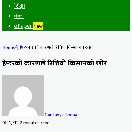
शिक्षा
कला
ePaper
New
Home
/
कृषि
/
हेफरको कारणले रित्तियो किसानको खोर
हेफरको कारणले रित्तियो किसानको खोर
Gantabya Today
0
1,712
2 minutes read
Facebook
X
LinkedIn
Tumblr
Pinterest
Reddit
VKontakte
Odnoklassniki
Pocket