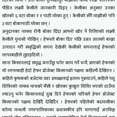
दिएको थियो । उक्त बोका पूर्णबहादुर माझीको घरमा राखी पालिएको
पीडित लक्ष्मी केसीले जानकारी दिइन् । केसीका अनुसार उनका
खोरको ६ वटा बोका र १ पाठी मरेका हुन् । केसीको सँगै माझीको पनि
३ वटा बोकापाठी मरेका छन् ।
अनुदानका नाममा रोगी बोका दिँदा आफ्नो खोर नै रित्तिएको लक्ष्मी
केसीले गुनासो पोखिन् । हेफरले बोका दिए पछि उन्नत जातको बाख्रा
उत्पादन गरी समृद्धिको सपना देखेकी केसीको सपनालाई हेफरको
लापरबाहीले तुहाइदियो ।
साना किसानलाई समृद्ध बनाउँछु भनेर काम गर्ने भन्दै आएको हेफरको
यो लापरबाही हेर्दा हेफर प्रोजेक्ट किसानको पक्षमा कहिल्यै देखिएन ।
कहिले कृषकको बजेटमा वडा अध्यक्षलाई इलाम पु¥याउने, कहिले पशु
शिविरको नाममा माचको भैँसी र खोरका कुखुरा शिविर भएको ठाउँमा
ल्याउनु भनेर किसानलाई दुख दिने हेफरको चरित्रले हेफर प्रोजेक्ट
किसानको पक्षमा देखिँदै देखिँदैन । हेफरको पहिलेको बदमासीका
बारेमा मन्थली नगरपालिकाका प्रशासकीय हरि चापागाईँ अनविज्ञ