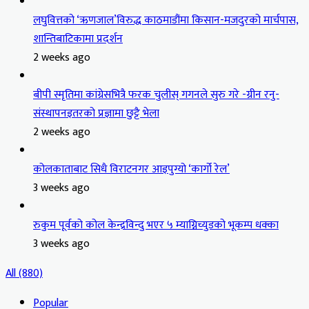
लघुवित्तको ‘ऋणजाल’विरुद्ध काठमाडौंमा किसान-मजदुरको मार्चपास,
शान्तिबाटिकामा प्रदर्शन
2 weeks ago
बीपी स्मृतिमा कांग्रेसभित्रै फरक चुलीस् गगनले सुरु गरे -ग्रीन रनु-
संस्थापनइतरको प्रज्ञामा छुट्टै भेला
2 weeks ago
कोलकाताबाट सिधै विराटनगर आइपुग्यो ‘कार्गो रेल’
3 weeks ago
रुकुम पूर्वको कोल केन्द्रविन्दु भएर ५ म्याग्निच्युडको भूकम्प धक्का
3 weeks ago
All (880)
Popular