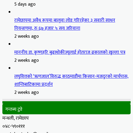
5 days ago
रामेछापमा अवैध रूपमा बालुवा लोड गरिरहेका ३ सवारी साधन
नियन्त्रणमा, रु ६७ हजार ५ सय जरिवाना
2 weeks ago
माननीय डा. कृष्णहरि बुढाथोकीज्यूलाई होतराज ढकालको खुल्ला पत्र
2 weeks ago
लघुवित्तको ‘ऋणजाल’विरुद्ध काठमाडौंमा किसान-मजदुरको मार्चपास,
शान्तिबाटिकामा प्रदर्शन
2 weeks ago
गन्तब्य टुडे
मन्थली, रामेछाप
०४८-५९०१११