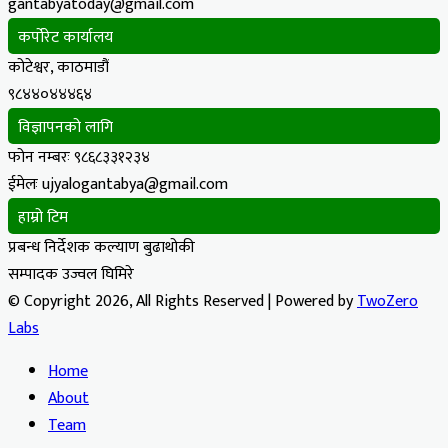
gantabyatoday@gmail.com
कर्पोरेट कार्यालय
कोटेश्वर, काठमाडौं
९८४४०४४४६४
विज्ञापनको लागि
फोन नम्बरः ९८६८३३१२३४
ईमेलः ujyalogantabya@gmail.com
हाम्रो टिम
प्रबन्ध निर्देशक कल्याण बुढाथोकी
सम्पादक उज्वल घिमिरे
© Copyright 2026, All Rights Reserved | Powered by
TwoZero
Labs
Home
About
Team