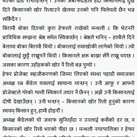
भएको ढोङ रचिरहन्छन् । उनको जबाफदेहिता हेर्दा किसानलाई दुख
दिने किसानको खोर रित्याउने खेलमा उनको पनि मिलेमतो छैन भन्न
सकिँदैन ।
बिरामी बोका दिएको कुरा हेफरले राखेको मन्थली ८ कि भेटनरी
प्राविधिक सम्झना श्रेष्ठ समेत स्विकार्छन् । श्रेष्ठले भनिन् – हामीले दिने
बेलामा बोका बिरामी थियो । बोकालाई रुघाखोकी लागेको थियो । त्यो
बोकालाई छुट्टै राख्नुपर्ने थियो । किसानले अरू बाख्रा सँगै राख्नु भएछ ।
जसका कारण उहाँहरूको खोर नै रित्तो बन्न पुग्यो ।
हेफर प्रोजेक्ट सहजीकरणको जिम्मा लिएको संस्था पहाडी समाजका
अध्यक्ष रत्न कँडेल यसलाई सामान्य मान्छन् । उनी आफू र आफ्नो
प्रोजेक्टले गरेको गल्ती स्विकार्न तयार नै छैनन् । अझै उनी किसानलाई
दोषी देखाउँछन् । उनी भन्छन् – किसानको खोर रित्तो हुनुको कारण
स्वयम् किसान हुन्, हामी होइनौँ ।
अध्यक्ष कँडेलको यो जवाफ सुनिरहँदा न उनलाई कसैको डर छ, न
किसानको खोर रित्तो भएको पीडा छ । मन्थली नगरपालिका र हेफर