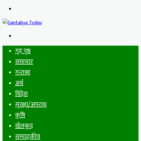
Menu
Search
for
गृह पृष्ठ
समाचार
गन्तब्य
अर्थ
विदेश
सुरक्षा/अपराध
कृषि
खेलकुद
सम्पादकीय