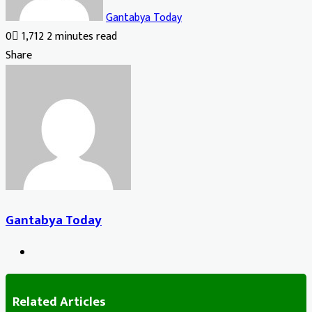
Gantabya Today
0
1,712
2 minutes read
Facebook
X
LinkedIn
Tumblr
Pinterest
Reddit
VKontakte
Odnoklassniki
Pocket
Share
Facebook
X
LinkedIn
Tumblr
Pinterest
Reddit
VKontakte
Odnoklassniki
Pocket
Share
Print
via
Email
Gantabya Today
Website
Related Articles