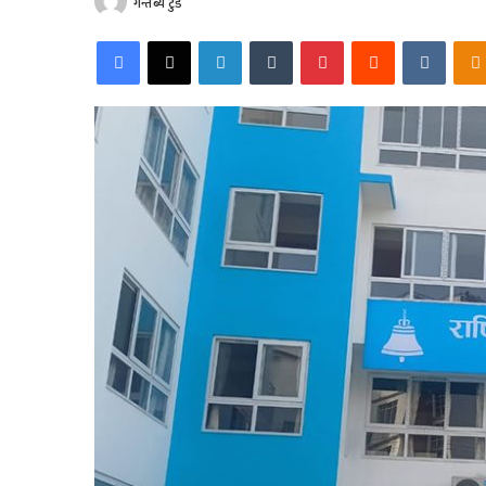
गन्तब्य टुडे
Facebook
X
LinkedIn
Tumblr
Pinterest
Reddit
VKonta