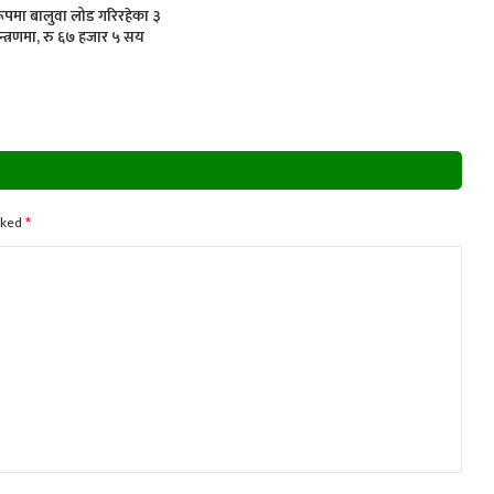
ूपमा बालुवा लोड गरिरहेका ३
्त्रणमा, रु ६७ हजार ५ सय
rked
*