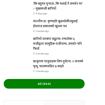
‘कि बहुमत पुर्‍याऊ, कि मलाई नै समर्थन गर’
– मुख्यमन्त्री बानियाँ
4 days ago
माननीय डा. कृष्णहरि बुढाथोकीज्यूलाई
होतराज ढकालको खुल्ला पत्र
2 weeks ago
बानियाँ सरकार सङ्कटमा: एमालेका ६
मन्त्रीद्वारा सामूहिक राजीनामा, समर्थन पनि
फिर्ता
2 weeks ago
बाजुरामा यात्रुवाहक जिप दुर्घटना: २ जनाको
मृत्यु, चालकसहित ७ घाइते
3 weeks ago
All (644)