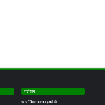
हाम्रो टिम
प्रबन्ध निर्देशक कल्याण बुढाथोकी