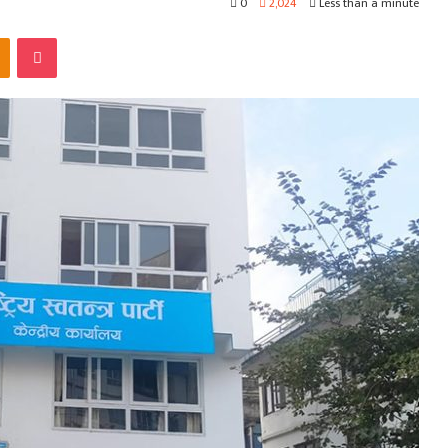
0
2,024
Less than a minute
kte
Odnoklassniki
Pocket