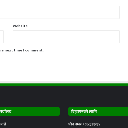
Website
the next time I comment.
कार्यालय
विज्ञापनको लागि
माडौं
फोन नम्बरः ९८६८३३१२३४