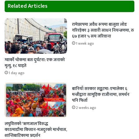
Related Articles
रामेछापमा अवैध रूपमा बालुवा लोड
गरिरहेका ३ सवारी साधन नियन्त्रणमा, रु
६७ हजार ५ सय जरिवाना
1 week ago
ग्वार्को चोकमा बस दुर्घटना: एक जनाको
मृत्यु, १८ घाइते
1 day ago
बानियाँ सरकार सङ्कटमा: एमालेका ६
मन्त्रीद्वारा सामूहिक राजीनामा, समर्थन
पनि फिर्ता
2 weeks ago
लघुवित्तको ‘ऋणजाल’विरुद्ध
काठमाडौंमा किसान-मजदुरको मार्चपास,
शान्तिबाटिकामा प्रदर्शन