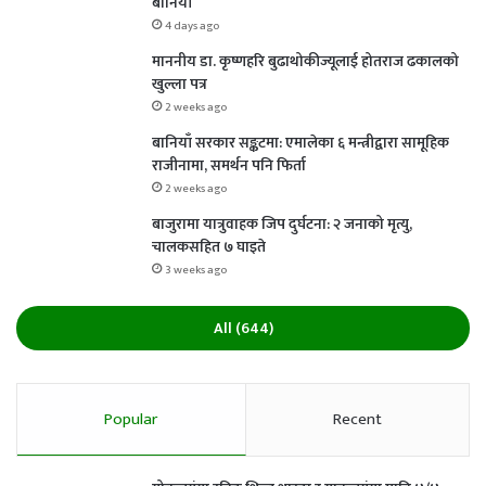
बानियाँ
4 days ago
माननीय डा. कृष्णहरि बुढाथोकीज्यूलाई होतराज ढकालको
खुल्ला पत्र
2 weeks ago
बानियाँ सरकार सङ्कटमा: एमालेका ६ मन्त्रीद्वारा सामूहिक
राजीनामा, समर्थन पनि फिर्ता
2 weeks ago
बाजुरामा यात्रुवाहक जिप दुर्घटना: २ जनाको मृत्यु,
चालकसहित ७ घाइते
3 weeks ago
All (644)
Popular
Recent