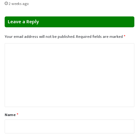
2 weeks ago
Leave a Reply
Your email address will not be published.
Required fields are marked
*
C
o
m
m
e
n
t
*
Name
*