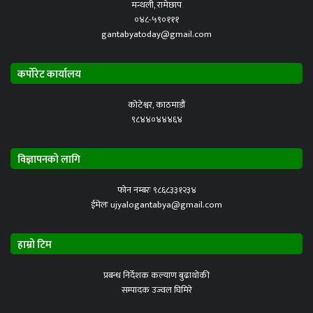
मन्थली, रामेछाप
०४८-५९०१११
gantabyatoday@gmail.com
कर्पोरेट कार्यालय
कोटेश्वर, काठमाडौं
९८४४०४४४६४
विज्ञापनको लागि
फोन नम्बरः ९८६८३३१२३४
ईमेलः ujyalogantabya@gmail.com
हाम्रो टिम
प्रबन्ध निर्देशक कल्याण बुढाथोकी
सम्पादक उज्वल घिमिरे