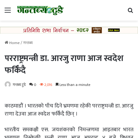
Menu
Se
Home
/
गन्तब्य
परराष्ट्रमन्त्री डा. आरजु राणा आज स्वदेश
फर्किँदै
गन्तब्य टुडे
0
2,016
Less than a minute
काठमाडौं । भारतको पाँच दिने भ्रमणमा रहेकी परराष्ट्रमन्त्री डा. आरजु
राणा देउवा आज स्वदेश फर्किँदै छिन् ।
भारतीय समकक्षी एस. जयशंकरको निमन्त्रणमा आइतबार भारत
भ्रमणमा निस्केकी मन्त्री राणा आज अपराह्न ४ बजे त्रिभुवन