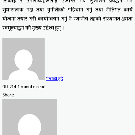
सिकाई र उपलब्धिहरूलाई उजागर गर्दै सुशासन प्रवर्द्धन गर्न
सुधारात्मक पक्ष तथा चुनौतीको पहिचान गर्नु तथा नीतिगत कार्य
योजना तयार गरी कार्यान्वयन गर्नु नै स्थानीय तहको संस्थागत क्षमता
स्वमूल्याङ्कन को मुख्य उद्देश्य हुन् ।
गन्तब्य टुडे
0
214
1 minute read
Facebook
X
LinkedIn
Tumblr
Pinterest
Reddit
VKontakte
Odnoklassniki
Pocket
Share
Facebook
X
LinkedIn
Tumblr
Pinterest
Reddit
VKontakte
Odnoklassniki
Pocket
Share
Print
via
Email