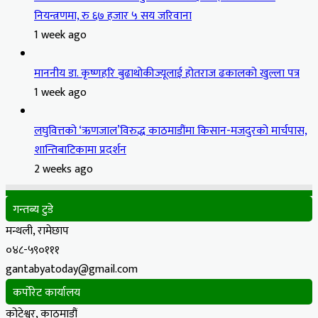
नियन्त्रणमा, रु ६७ हजार ५ सय जरिवाना
1 week ago
माननीय डा. कृष्णहरि बुढाथोकीज्यूलाई होतराज ढकालको खुल्ला पत्र
1 week ago
लघुवित्तको ‘ऋणजाल’विरुद्ध काठमाडौंमा किसान-मजदुरको मार्चपास,
शान्तिबाटिकामा प्रदर्शन
2 weeks ago
गन्तब्य टुडे
मन्थली, रामेछाप
०४८-५९०१११
gantabyatoday@gmail.com
कर्पोरेट कार्यालय
कोटेश्वर, काठमाडौं