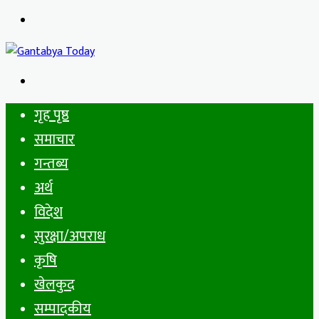
Menu
Search
for
गृह पृष्ठ
समाचार
गन्तब्य
अर्थ
विदेश
सुरक्षा/अपराध
कृषि
खेलकुद
सम्पादकीय