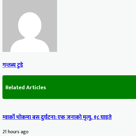
Facebook
X
LinkedIn
Tumblr
Pinterest
Reddit
VKontakte
Odnoklassniki
Pocket
Share
Print
via
Email
गन्तब्य टुडे
Related Articles
ग्वार्को चोकमा बस दुर्घटना: एक जनाको मृत्यु, १८ घाइते
21 hours ago