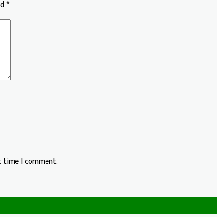
ed
*
xt time I comment.