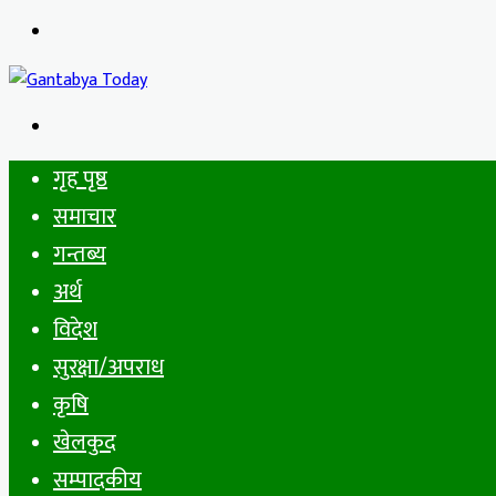
Menu
Search
for
गृह पृष्ठ
समाचार
गन्तब्य
अर्थ
विदेश
सुरक्षा/अपराध
कृषि
खेलकुद
सम्पादकीय