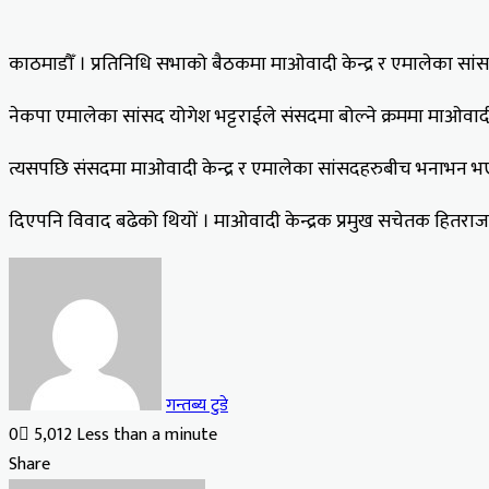
काठमाडौँ । प्रतिनिधि सभाको बैठकमा माओवादी केन्द्र र एमालेका स
नेकपा एमालेका सांसद योगेश भट्टराईले संसदमा बोल्ने क्रममा माओवादी 
त्यसपछि संसदमा माओवादी केन्द्र र एमालेका सांसदहरुबीच भनाभन भए
दिएपनि विवाद बढेको थियों । माओवादी केन्द्रक प्रमुख सचेतक हितरा
गन्तब्य टुडे
0
5,012
Less than a minute
Facebook
X
LinkedIn
Tumblr
Pinterest
Reddit
VKontakte
Odnoklassniki
Pocket
Share