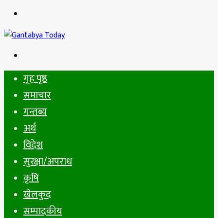
Menu
Search
for
गृह पृष्ठ
समाचार
गन्तब्य
अर्थ
विदेश
सुरक्षा/अपराध
कृषि
खेलकुद
सम्पादकीय