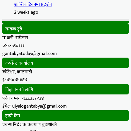
शान्तिबाटिकामा प्रदर्शन
2 weeks ago
गन्तब्य टुडे
मन्थली, रामेछाप
०४८-५९०१११
gantabyatoday@gmail.com
कर्पोरेट कार्यालय
कोटेश्वर, काठमाडौं
९८४४०४४४६४
विज्ञापनको लागि
फोन नम्बरः ९८६८३३१२३४
ईमेलः ujyalogantabya@gmail.com
हाम्रो टिम
प्रबन्ध निर्देशक कल्याण बुढाथोकी