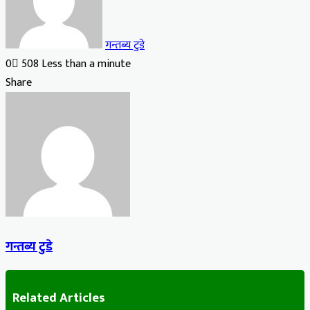
गन्तब्य टुडे
0
508
Less than a minute
Facebook
X
LinkedIn
Tumblr
Pinterest
Reddit
VKontakte
Odnoklassniki
Pocket
Share
Facebook
X
LinkedIn
Tumblr
Pinterest
Reddit
VKontakte
Odnoklassniki
Pocket
Share
Print
via
Email
गन्तब्य टुडे
Related Articles