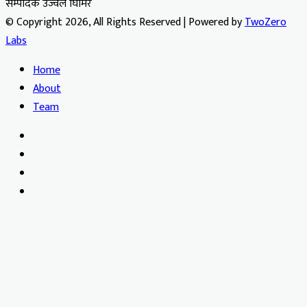
सम्पादक उज्वल घिमिरे
© Copyright 2026, All Rights Reserved | Powered by
TwoZero
Labs
Home
About
Team
Facebook
X
YouTube
Instagram
Facebook
X
WhatsApp
Telegram
Viber
Back
to
top
button