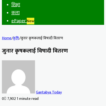
शिक्षा
कला
ePaper
New
Home
/
कृषि
/
जुनार कृषकलाई विषादी वितरण
जुनार कृषकलाई विषादी वितरण
Gantabya Today
0
7,902
1 minute read
Facebook
X
LinkedIn
Tumblr
Pinterest
Reddit
VKontakte
Odnoklassniki
Pocket