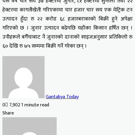
यस वर्ष चार सय ३७ हेक्टरमा जुनार, ८१ हेक्टरमा सुन्तला तथा २२
हेक्टरमा कागतीखेती गरिएकामा चार हजार चार सय एक मेट्रिक टन
उत्पादन हुँदा रु २२ करोड ६८ हजारबराबरको बिक्री हुने अपेक्षा
गरिएको छ । जुनार उत्पादन बढेपछि यहाँका किसान हर्षित छन् ।
उनीहरूले बगैँचाबाट नै जुनारको दानाको साइजअनुसार प्रतिकिलो रु
६० देखि रु ७५ सम्ममा बिक्री गर्ने गरेका छन् ।
Gantabya Today
0
7,902
1 minute read
Facebook
X
LinkedIn
Tumblr
Pinterest
Reddit
VKontakte
Odnoklassniki
Pocket
Share
Facebook
X
LinkedIn
Tumblr
Pinterest
Reddit
VKontakte
Odnoklassniki
Pocket
Share
Print
via