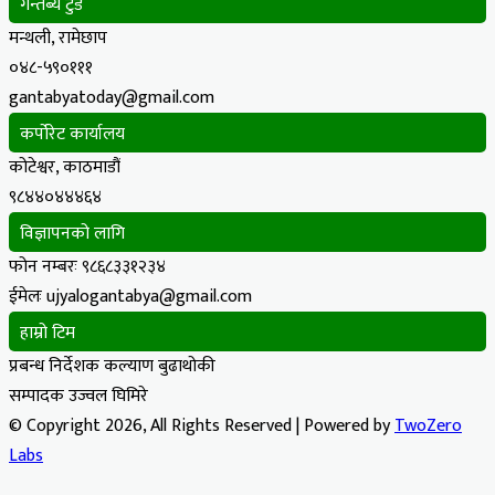
गन्तब्य टुडे
मन्थली, रामेछाप
०४८-५९०१११
gantabyatoday@gmail.com
कर्पोरेट कार्यालय
कोटेश्वर, काठमाडौं
९८४४०४४४६४
विज्ञापनको लागि
फोन नम्बरः ९८६८३३१२३४
ईमेलः ujyalogantabya@gmail.com
हाम्रो टिम
प्रबन्ध निर्देशक कल्याण बुढाथोकी
सम्पादक उज्वल घिमिरे
© Copyright 2026, All Rights Reserved | Powered by
TwoZero
Labs