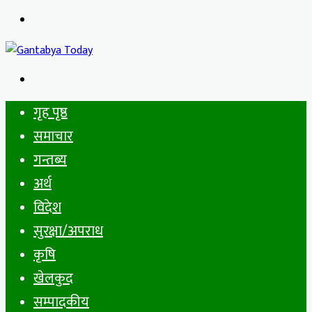
Menu
Search
for
गृह पृष्ठ
समाचार
गन्तब्य
अर्थ
विदेश
सुरक्षा/अपराध
कृषि
खेलकुद
सम्पादकीय