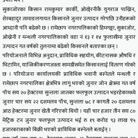
उनले भने ।
सुकाजोरका किसान रामकुमार कार्की, ओखे्रनीकै युगराज पाख्रिन,
शेरबहादुर तामाङलगायत किसानले जुनार उत्पादन गरेपछि उनीहरूको
आम्दानी पनि बढेको छ । रामेछाप नगरापलिकाको हिमगङ्गा, सुकाजोर,
ओख्रेनी र मन्थली नगरपालिकाको वडा नं १३ र १४ फुलासीमा जुनार
उत्पादन गत वर्षको तुलनामा बढेको किसानले बताएका छन् ।
परियोजनाले विभिन्न अनुदान, प्राविधिक सहयोग, कीटनासक औषधि र
भिटामिन, यान्त्रिकीकरणजस्ता सामग्रीसमेत किसानलाई वितरण गरेको
छ । परियोजना कार्यालयकी प्राविधिक भवानी बस्नेतले मन्थली र
रामेछाप नगरपालिका क्षेत्रभित्र लागू भएको जुनार जोन क्षेत्रमा गत वर्ष
पाँच सय २० हेक्टरमा सुन्तला जातका फलफूल उत्पादन भइरहेकामध्ये
जुनार चार सय २२ दशमलव पाँच, सुन्तला ७८ र कागती २० दशमलव
आठ हेक्टरमा जुनार खेती गरिएको थियो । यहाँ चार हजार तीन सय ८०
मेट्रिक टन जुनार फलफूल उत्पादन भई रु १९ करोड ९३ लाख ९५
हजारबराबरको बिक्री भएको प्राविधिक बस्नेतले बताईन् ।