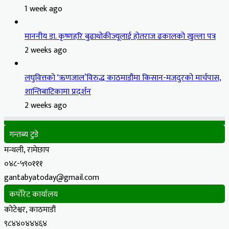
1 week ago
माननीय डा. कृष्णहरि बुढाथोकीज्यूलाई होतराज ढकालको खुल्ला पत्र
2 weeks ago
लघुवित्तको ‘ऋणजाल’विरुद्ध काठमाडौंमा किसान-मजदुरको मार्चपास,
शान्तिबाटिकामा प्रदर्शन
2 weeks ago
गन्तब्य टुडे
मन्थली, रामेछाप
०४८-५९०१११
gantabyatoday@gmail.com
कर्पोरेट कार्यालय
कोटेश्वर, काठमाडौं
९८४४०४४४६४