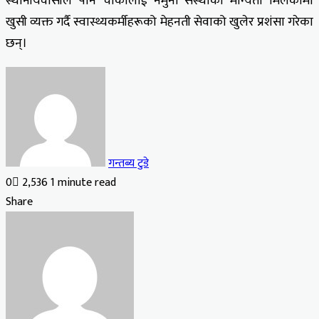
स्थानीयवासीले पनि चौकीलाई नमुना संस्थाको मान्यता मिलेकोमा
खुसी व्यक्त गर्दै स्वास्थ्यकर्मीहरूको मेहनती सेवाको खुलेर प्रशंसा गरेका
छन्।
गन्तब्य टुडे
0
2,536
1 minute read
Facebook
X
LinkedIn
Tumblr
Pinterest
Reddit
VKontakte
Odnoklassniki
Pocket
Share
Facebook
X
LinkedIn
Tumblr
Pinterest
Reddit
VKontakte
Odnoklassniki
Pocket
Share
Print
via
Email