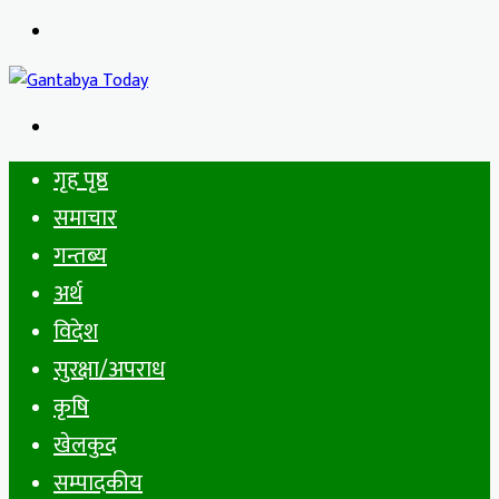
Menu
Search
for
गृह पृष्ठ
समाचार
गन्तब्य
अर्थ
विदेश
सुरक्षा/अपराध
कृषि
खेलकुद
सम्पादकीय