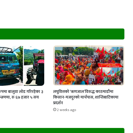
ूपमा बालुवा लोड गरिरहेका ३
लघुवित्तको ‘ऋणजाल’विरुद्ध काठमाडौंमा
्त्रणमा, रु ६७ हजार ५ सय
किसान-मजदुरको मार्चपास, शान्तिबाटिकामा
प्रदर्शन
2 weeks ago