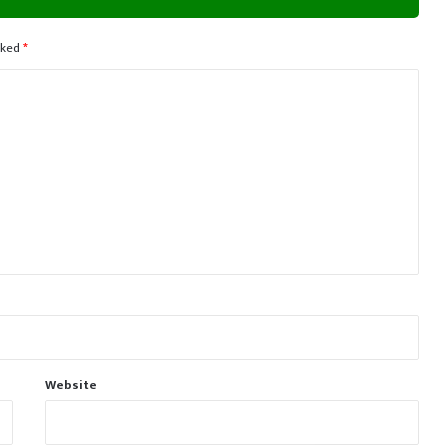
rked
*
Website