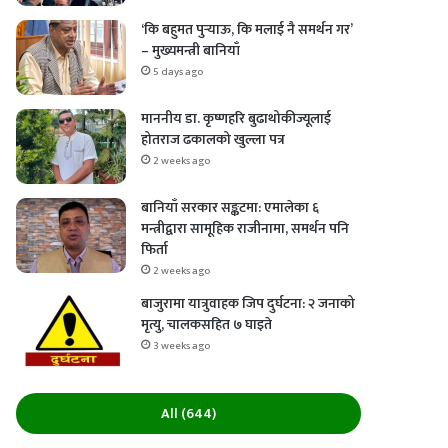
‘कि बहुमत पुर्‍याऊ, कि मलाई नै समर्थन गर’
– मुख्यमन्त्री बानियाँ
5 days ago
माननीय डा. कृष्णहरि बुढाथोकीज्यूलाई
होतराज ढकालको खुल्ला पत्र
2 weeks ago
बानियाँ सरकार सङ्कटमा: एमालेका ६
मन्त्रीद्वारा सामूहिक राजीनामा, समर्थन पनि
फिर्ता
2 weeks ago
बाजुरामा यात्रुवाहक जिप दुर्घटना: २ जनाको
मृत्यु, चालकसहित ७ घाइते
3 weeks ago
All (644)