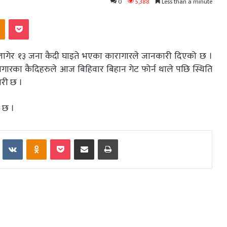
0
5,388
Less than a minute
kte
Odnoklassniki
Pocket
लागेर १३ जना कैदी घाइते भएका कारागारले जानकारी दिएको छ ।
ागारका कैदिहरुले आज बिहिवार बिहान गेट फोर्न थाले पछि स्थिति
ारी छ ।
 छ ।
Reddit
VKontakte
Odnoklassniki
Pocket
Share via Email
Print