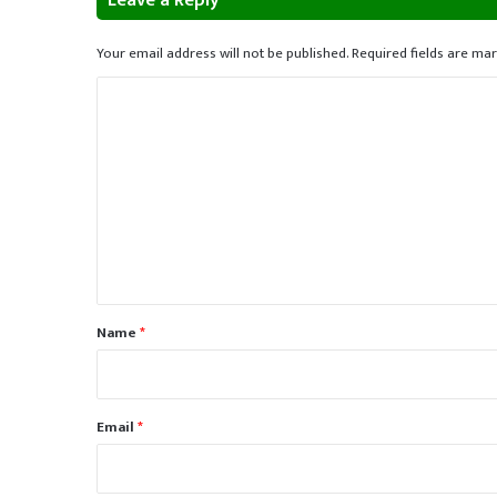
Your email address will not be published.
Required fields are ma
C
o
m
m
e
n
t
*
Name
*
Email
*