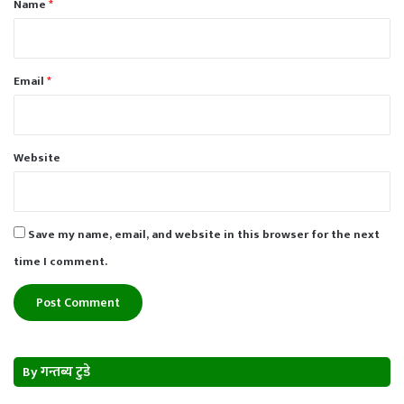
Name
*
Email
*
Website
Save my name, email, and website in this browser for the next
time I comment.
By गन्तब्य टुडे