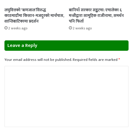
लघुवित्तको ‘ऋणजाल’विरुद्ध
बानियाँ सरकार सङ्कटमा: एमालेका ६
काठमाडौंमा किसान-मजदुरको मार्चपास,
मन्त्रीद्वारा सामूहिक राजीनामा, समर्थन
शान्तिबाटिकामा प्रदर्शन
पनि फिर्ता
2 weeks ago
2 weeks ago
Leave a Reply
Your email address will not be published.
Required fields are marked
*
C
o
m
m
e
n
t
*