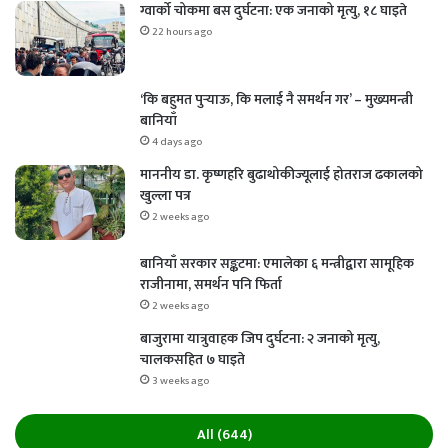
ग्वार्को चोकमा बस दुर्घटना: एक जनाको मृत्यु, १८ घाइते
22 hours ago
‘कि बहुमत पुर्‍याऊ, कि मलाई नै समर्थन गर’ – मुख्यमन्त्री
बानियाँ
4 days ago
माननीय डा. कृष्णहरि बुढाथोकीज्यूलाई होतराज ढकालको
खुल्ला पत्र
2 weeks ago
बानियाँ सरकार सङ्कटमा: एमालेका ६ मन्त्रीद्वारा सामूहिक
राजीनामा, समर्थन पनि फिर्ता
2 weeks ago
बाजुरामा यात्रुवाहक जिप दुर्घटना: २ जनाको मृत्यु,
चालकसहित ७ घाइते
3 weeks ago
All (644)