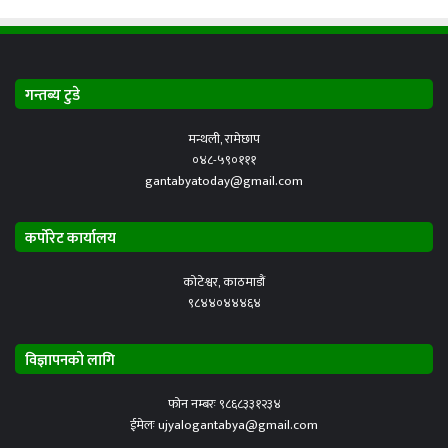
गन्तब्य टुडे
मन्थली, रामेछाप
०४८-५९०१११
gantabyatoday@gmail.com
कर्पोरेट कार्यालय
कोटेश्वर, काठमाडौं
९८४४०४४४६४
विज्ञापनको लागि
फोन नम्बरः ९८६८३३१२३४
ईमेलः ujyalogantabya@gmail.com