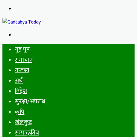
Menu
Search
for
गृह पृष्ठ
समाचार
गन्तब्य
अर्थ
विदेश
सुरक्षा/अपराध
कृषि
खेलकुद
सम्पादकीय