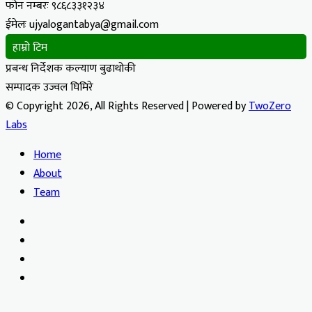
फोन नम्बरः ९८६८३३१२३४
ईमेलः ujyalogantabya@gmail.com
हाम्रो टिम
प्रबन्ध निर्देशक कल्याण बुढाथोकी
सम्पादक उज्वल घिमिरे
© Copyright 2026, All Rights Reserved | Powered by
TwoZero
Labs
Home
About
Team
Facebook
X
YouTube
Instagram
Facebook
X
WhatsApp
Telegram
Viber
Back