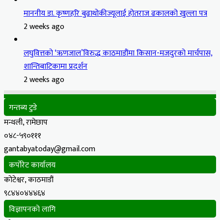
माननीय डा. कृष्णहरि बुढाथोकीज्यूलाई होतराज ढकालको खुल्ला पत्र
2 weeks ago
लघुवित्तको ‘ऋणजाल’विरुद्ध काठमाडौंमा किसान-मजदुरको मार्चपास,
शान्तिबाटिकामा प्रदर्शन
2 weeks ago
गन्तब्य टुडे
मन्थली, रामेछाप
०४८-५९०१११
gantabyatoday@gmail.com
कर्पोरेट कार्यालय
कोटेश्वर, काठमाडौं
९८४४०४४४६४
विज्ञापनको लागि