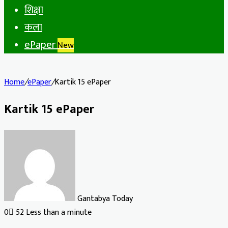
शिक्षा
कला
ePaper
New
Home
/
ePaper
/
Kartik 15 ePaper
Kartik 15 ePaper
Gantabya Today
0
52
Less than a minute