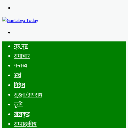
Menu
Search
for
गृह पृष्ठ
समाचार
गन्तब्य
अर्थ
विदेश
सुरक्षा/अपराध
कृषि
खेलकुद
सम्पादकीय