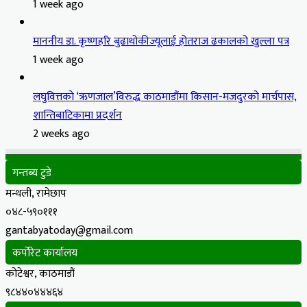
1 week ago
माननीय डा. कृष्णहरि बुढाथोकीज्यूलाई होतराज ढकालको खुल्ला पत्र
1 week ago
लघुवित्तको ‘ऋणजाल’विरुद्ध काठमाडौंमा किसान-मजदुरको मार्चपास,
शान्तिबाटिकामा प्रदर्शन
2 weeks ago
गन्तब्य टुडे
मन्थली, रामेछाप
०४८-५९०१११
gantabyatoday@gmail.com
कर्पोरेट कार्यालय
कोटेश्वर, काठमाडौं
९८४४०४४४६४