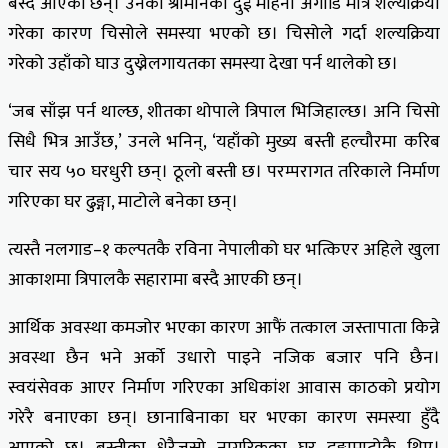
बस्दै आएकी छन्। उनका श्रीमानको दुई महिना अगाडि मात्रै शल्यक्रिया
गरेका कारण चिसोले समस्या भएको छ। चिसोले गर्दा शल्यक्रिया
गरेको उहाँको घाउ दुख्नेलगायतका समस्या देखा पर्न थालेको छ।
‘जब साँझ पर्न थाल्छ, शीतका थोपाले त्रिपाल भिजिहाल्छ। अनि चिसो
सिधै भित्र आउँछ,’ उनले भनिन्, ‘यहाँको मुख्य बस्ती हल्चौरमा करिब
चार सय ५० घरधुरी छन्। ठूलो बस्ती छ। परम्परागत तरिकाले निर्माण
गरिएका घर ढुङ्गा, माटोले बनेका छन्।
त्यस्तै नलगाड–१ कल्पतकै रविना नेपालीको घर भत्किएर अहिले खुला
आकाशमा त्रिपालकै सहारामा बस्दै आएकी छन्।
आर्थिक अवस्था कमजोर भएका कारण आफैं तत्काल जस्तापाता किन्ने
अवस्था छैन भने अर्को उधारो पाइने नजिक बजार पनि छैन।
स्वयंसेवक आएर निर्माण गरिएका अधिकांश आवास काठको प्रयोग
गरेरै बनाएका छन्। छानाबिनाका घर भएका कारण समस्या हुँदै
आएको छ। बस्तीका धेरैजसो नागरिकका घर ढुङ्गामाटोकै थिए।