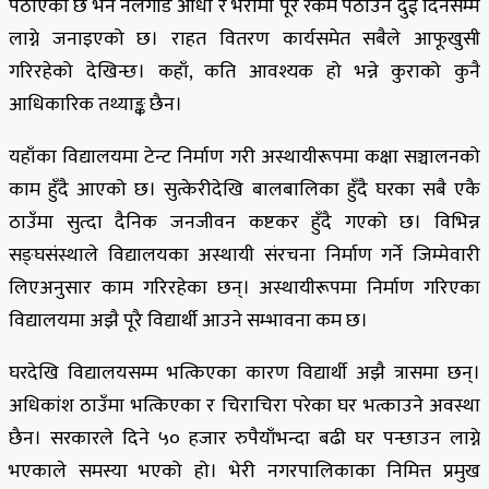
पठाएको छ भने नलगाड आधा र भेरीमा पूरै रकम पठाउन दुई दिनसम्म
लाग्ने जनाइएको छ। राहत वितरण कार्यसमेत सबैले आफूखुसी
गरिरहेको देखिन्छ। कहाँ, कति आवश्यक हो भन्ने कुराको कुनै
आधिकारिक तथ्याङ्क छैन।
यहाँका विद्यालयमा टेन्ट निर्माण गरी अस्थायीरूपमा कक्षा सञ्चालनको
काम हुँदै आएको छ। सुत्केरीदेखि बालबालिका हुँदै घरका सबै एकै
ठाउँमा सुत्दा दैनिक जनजीवन कष्टकर हुँदै गएको छ। विभिन्न
सङ्घसंस्थाले विद्यालयका अस्थायी संरचना निर्माण गर्ने जिम्मेवारी
लिएअनुसार काम गरिरहेका छन्। अस्थायीरूपमा निर्माण गरिएका
विद्यालयमा अझै पूरै विद्यार्थी आउने सम्भावना कम छ।
घरदेखि विद्यालयसम्म भत्किएका कारण विद्यार्थी अझै त्रासमा छन्।
अधिकांश ठाउँमा भत्किएका र चिराचिरा परेका घर भत्काउने अवस्था
छैन। सरकारले दिने ५० हजार रुपैयाँभन्दा बढी घर पन्छाउन लाग्ने
भएकाले समस्या भएको हो। भेरी नगरपालिकाका निमित्त प्रमुख