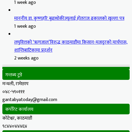
1 week ago
माननीय डा. कृष्णहरि बुढाथोकीज्यूलाई होतराज ढकालको खुल्ला पत्र
1 week ago
लघुवित्तको ‘ऋणजाल’विरुद्ध काठमाडौंमा किसान-मजदुरको मार्चपास,
शान्तिबाटिकामा प्रदर्शन
2 weeks ago
गन्तब्य टुडे
मन्थली, रामेछाप
०४८-५९०१११
gantabyatoday@gmail.com
कर्पोरेट कार्यालय
कोटेश्वर, काठमाडौं
९८४४०४४४६४