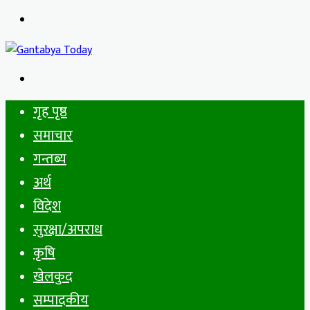
Menu
Search
for
गृह पृष्ठ
समाचार
गन्तब्य
अर्थ
विदेश
सुरक्षा/अपराध
कृषि
खेलकुद
सम्पादकीय