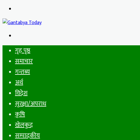
Menu
Search
for
गृह पृष्ठ
समाचार
गन्तब्य
अर्थ
विदेश
सुरक्षा/अपराध
कृषि
खेलकुद
सम्पादकीय