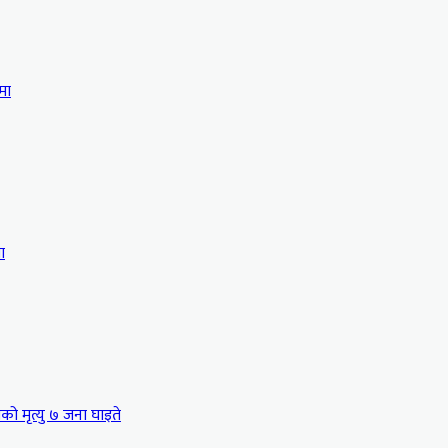
मा
ा
को मृत्यु ७ जना घाइते