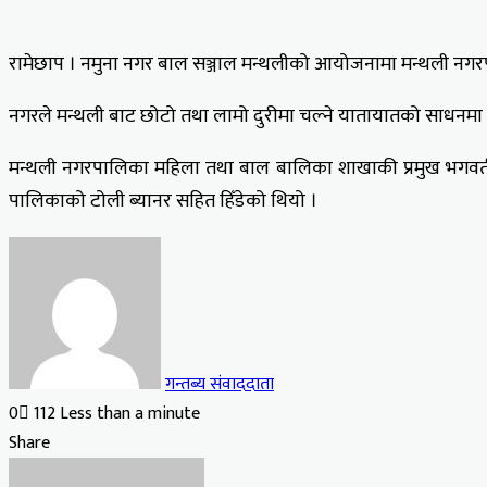
रामेछाप । नमुना नगर बाल सञ्जाल मन्थलीको आयोजनामा मन्थली नगरपाल
नगरले मन्थली बाट छोटो तथा लामो दुरीमा चल्ने यातायातको साधनमा उक
मन्थली नगरपालिका महिला तथा बाल बालिका शाखाकी प्रमुख भगवती त
पालिकाको टोली ब्यानर सहित हिँडेको थियो ।
गन्तब्य संवाददाता
0
112
Less than a minute
Facebook
X
LinkedIn
Tumblr
Pinterest
Reddit
VKontakte
Odnoklassniki
Pocket
Share
Facebook
X
LinkedIn
Tumblr
Pinterest
Reddit
VKontakte
Odnoklassniki
Pocket
Share
Print