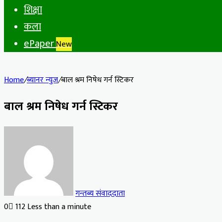
शिक्षा
कला
ePaper
New
Home
/
ब्यानर न्युज
/
बाल श्रम निषेध गर्न स्टिकर
बाल श्रम निषेध गर्न स्टिकर
गन्तब्य संवाददाता
0
112
Less than a minute
Facebook
X
LinkedIn
Tumblr
Pinterest
Reddit
VKontakte
Odnoklassniki
Pocket