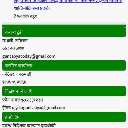
लघुवित्तको ‘ऋणजाल’विरुद्ध काठमाडौंमा किसान-मजदुरको मार्चपास,
शान्तिबाटिकामा प्रदर्शन
2 weeks ago
गन्तब्य टुडे
मन्थली, रामेछाप
०४८-५९०१११
gantabyatoday@gmail.com
कर्पोरेट कार्यालय
कोटेश्वर, काठमाडौं
९८४४०४४४६४
विज्ञापनको लागि
फोन नम्बरः ९८६८३३१२३४
ईमेलः ujyalogantabya@gmail.com
हाम्रो टिम
प्रबन्ध निर्देशक कल्याण बुढाथोकी