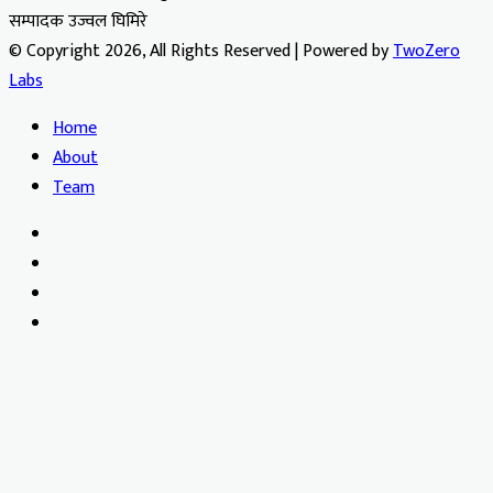
सम्पादक उज्वल घिमिरे
© Copyright 2026, All Rights Reserved | Powered by
TwoZero
Labs
Home
About
Team
Facebook
X
YouTube
Instagram
Facebook
X
WhatsApp
Telegram
Viber
Back
to
top
button