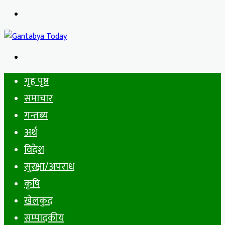
Menu
Search
for
गृह पृष्ठ
समाचार
गन्तब्य
अर्थ
विदेश
सुरक्षा/अपराध
कृषि
खेलकुद
सम्पादकीय