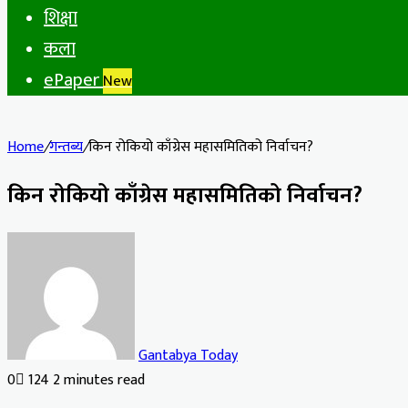
शिक्षा
कला
ePaper
New
Home
/
गन्तब्य
/
किन रोकियो काँग्रेस महासमितिको निर्वाचन?
किन रोकियो काँग्रेस महासमितिको निर्वाचन?
Gantabya Today
0
124
2 minutes read
Facebook
X
LinkedIn
Tumblr
Pinterest
Reddit
VKontakte
Odnoklassniki
Pocket