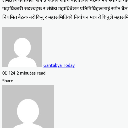
रामेछाप काँग्रेसले पौष ३ गतेका लागि बोलाएको बैठक भने स्थगित ग
पदाधिकारी सदस्यहरू र संघीय महाधिवेशन प्रतिनिधिहरूलाई समेत ब
नियमित बैठक नरोकिनु र महासमितिको निर्वाचन मात्र रोकिनुले महासम
Gantabya Today
0
124
2 minutes read
Facebook
X
LinkedIn
Tumblr
Pinterest
Reddit
VKontakte
Odnoklassniki
Pocket
Share
Facebook
X
LinkedIn
Tumblr
Pinterest
Reddit
VKontakte
Odnoklassniki
Pocket
Share
Print
via
Email