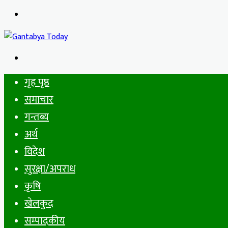
Menu
Search
for
गृह पृष्ठ
समाचार
गन्तब्य
अर्थ
विदेश
सुरक्षा/अपराध
कृषि
खेलकुद
सम्पादकीय