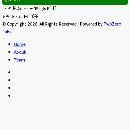
प्रबन्ध निर्देशक कल्याण बुढाथोकी
सम्पादक उज्वल घिमिरे
© Copyright 2026, All Rights Reserved | Powered by
TwoZero
Labs
Home
About
Team
Facebook
X
YouTube
Instagram
Facebook
X
WhatsApp
Telegram
Viber
Back
to
top