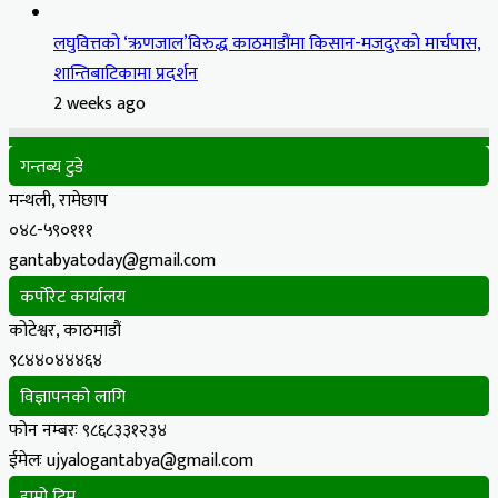
लघुवित्तको ‘ऋणजाल’विरुद्ध काठमाडौंमा किसान-मजदुरको मार्चपास,
शान्तिबाटिकामा प्रदर्शन
2 weeks ago
गन्तब्य टुडे
मन्थली, रामेछाप
०४८-५९०१११
gantabyatoday@gmail.com
कर्पोरेट कार्यालय
कोटेश्वर, काठमाडौं
९८४४०४४४६४
विज्ञापनको लागि
फोन नम्बरः ९८६८३३१२३४
ईमेलः ujyalogantabya@gmail.com
हाम्रो टिम