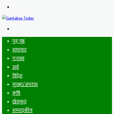
Menu
Search
for
गृह पृष्ठ
समाचार
गन्तब्य
अर्थ
विदेश
सुरक्षा/अपराध
कृषि
खेलकुद
सम्पादकीय