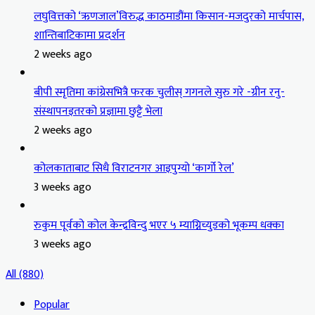
लघुवित्तको ‘ऋणजाल’विरुद्ध काठमाडौंमा किसान-मजदुरको मार्चपास,
शान्तिबाटिकामा प्रदर्शन
2 weeks ago
बीपी स्मृतिमा कांग्रेसभित्रै फरक चुलीस् गगनले सुरु गरे -ग्रीन रनु-
संस्थापनइतरको प्रज्ञामा छुट्टै भेला
2 weeks ago
कोलकाताबाट सिधै विराटनगर आइपुग्यो ‘कार्गो रेल’
3 weeks ago
रुकुम पूर्वको कोल केन्द्रविन्दु भएर ५ म्याग्निच्युडको भूकम्प धक्का
3 weeks ago
All (880)
Popular