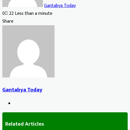
Gantabya Today
0
22
Less than a minute
Facebook
X
LinkedIn
Tumblr
Pinterest
Reddit
VKontakte
Odnoklassniki
Pocket
Share
Facebook
X
LinkedIn
Tumblr
Pinterest
Reddit
VKontakte
Odnoklassniki
Pocket
Share
Print
via
Email
Gantabya Today
Website
Related Articles