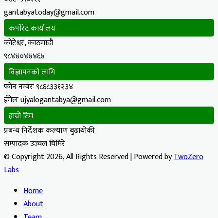
gantabyatoday@gmail.com
कर्पोरेट कार्यालय
कोटेश्वर, काठमाडौं
९८४४०४४४६४
विज्ञापनको लागि
फोन नम्बरः ९८६८३३१२३४
ईमेलः ujyalogantabya@gmail.com
हाम्रो टिम
प्रबन्ध निर्देशक कल्याण बुढाथोकी
सम्पादक उज्वल घिमिरे
© Copyright 2026, All Rights Reserved | Powered by
TwoZero
Labs
Home
About
Team