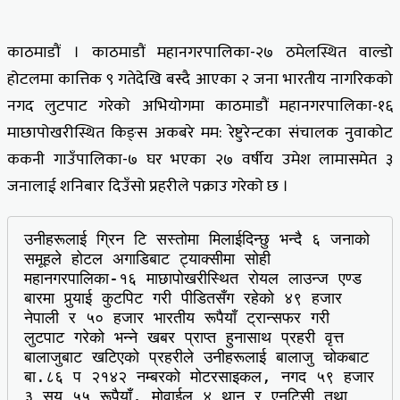
काठमाडौं । काठमाडौं महानगरपालिका-२७ ठमेलस्थित वाल्डो
होटलमा कात्तिक ९ गतेदेखि बस्दै आएका २ जना भारतीय नागरिकको
नगद लुटपाट गरेको अभियोगमा काठमाडौं महानगरपालिका-१६
माछापोखरीस्थित किङ्स अकबरे मम: रेष्टुरेन्टका संचालक नुवाकोट
ककनी गाउँपालिका-७ घर भएका २७ वर्षीय उमेश लामासमेत ३
जनालाई शनिबार दिउँसो प्रहरीले पक्राउ गरेको छ ।
उनीहरूलाई ग्रिन टि सस्तोमा मिलाईदिन्छु भन्दै ६ जनाको 
समूहले होटल अगाडिबाट ट्याक्सीमा सोही 
महानगरपालिका-१६ माछापोखरीस्थित रोयल लाउन्ज एण्ड 
बारमा पुर्‍याई कुटपिट गरी पीडितसँग रहेको ४९ हजार 
नेपाली र ५० हजार भारतीय रूपैयाँ ट्रान्सफर गरी 
लुटपाट गरेको भन्ने खबर प्राप्त हुनासाथ प्रहरी वृत्त 
बालाजुबाट खटिएको प्रहरीले उनीहरूलाई बालाजु चोकबाट 
बा.८६ प २१४२ नम्बरको मोटरसाइकल, नगद ५९ हजार 
३ सय ५५ रूपैयाँ, मोवाईल ४ थान र एनटिसी तथा 