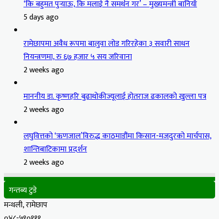
‘कि बहुमत पुर्‍याऊ, कि मलाई नै समर्थन गर’ – मुख्यमन्त्री बानियाँ
5 days ago
रामेछापमा अवैध रूपमा बालुवा लोड गरिरहेका ३ सवारी साधन
नियन्त्रणमा, रु ६७ हजार ५ सय जरिवाना
2 weeks ago
माननीय डा. कृष्णहरि बुढाथोकीज्यूलाई होतराज ढकालको खुल्ला पत्र
2 weeks ago
लघुवित्तको ‘ऋणजाल’विरुद्ध काठमाडौंमा किसान-मजदुरको मार्चपास,
शान्तिबाटिकामा प्रदर्शन
2 weeks ago
गन्तब्य टुडे
मन्थली, रामेछाप
०४८-५९०१११