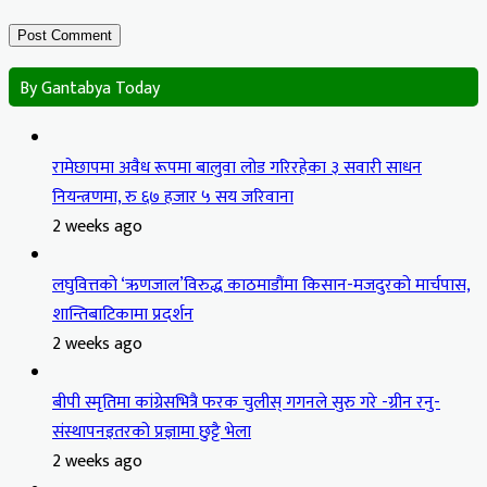
By Gantabya Today
रामेछापमा अवैध रूपमा बालुवा लोड गरिरहेका ३ सवारी साधन
नियन्त्रणमा, रु ६७ हजार ५ सय जरिवाना
2 weeks ago
लघुवित्तको ‘ऋणजाल’विरुद्ध काठमाडौंमा किसान-मजदुरको मार्चपास,
शान्तिबाटिकामा प्रदर्शन
2 weeks ago
बीपी स्मृतिमा कांग्रेसभित्रै फरक चुलीस् गगनले सुरु गरे -ग्रीन रनु-
संस्थापनइतरको प्रज्ञामा छुट्टै भेला
2 weeks ago