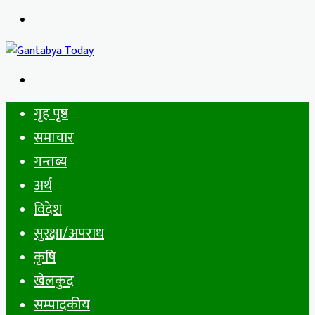
Menu
Search
for
गृह पृष्ठ
समाचार
गन्तब्य
अर्थ
विदेश
सुरक्षा/अपराध
कृषि
खेलकुद
सम्पादकीय