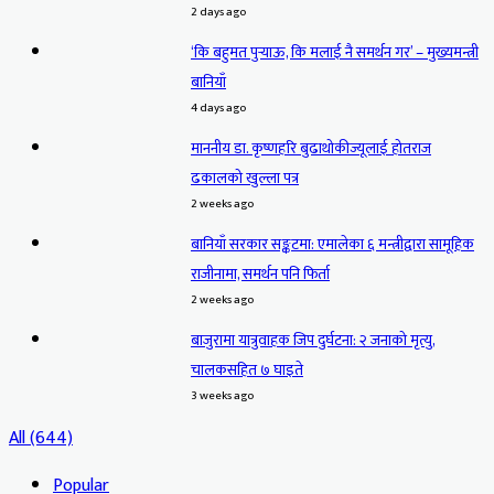
2 days ago
‘कि बहुमत पुर्‍याऊ, कि मलाई नै समर्थन गर’ – मुख्यमन्त्री
बानियाँ
4 days ago
माननीय डा. कृष्णहरि बुढाथोकीज्यूलाई होतराज
ढकालको खुल्ला पत्र
2 weeks ago
बानियाँ सरकार सङ्कटमा: एमालेका ६ मन्त्रीद्वारा सामूहिक
राजीनामा, समर्थन पनि फिर्ता
2 weeks ago
बाजुरामा यात्रुवाहक जिप दुर्घटना: २ जनाको मृत्यु,
चालकसहित ७ घाइते
3 weeks ago
All (644)
Popular