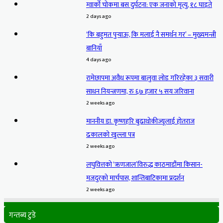
ग्वार्को चोकमा बस दुर्घटना: एक जनाको मृत्यु, १८ घाइते
2 days ago
‘कि बहुमत पुर्‍याऊ, कि मलाई नै समर्थन गर’ – मुख्यमन्त्री
बानियाँ
4 days ago
रामेछापमा अवैध रूपमा बालुवा लोड गरिरहेका ३ सवारी
साधन नियन्त्रणमा, रु ६७ हजार ५ सय जरिवाना
2 weeks ago
माननीय डा. कृष्णहरि बुढाथोकीज्यूलाई होतराज
ढकालको खुल्ला पत्र
2 weeks ago
लघुवित्तको ‘ऋणजाल’विरुद्ध काठमाडौंमा किसान-
मजदुरको मार्चपास, शान्तिबाटिकामा प्रदर्शन
2 weeks ago
गन्तब्य टुडे