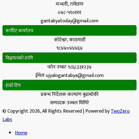
मन्थली, रामेछाप
०४८-५९०१११
gantabyatoday@gmail.com
कर्पोरेट कार्यालय
कोटेश्वर, काठमाडौं
९८४४०४४४६४
विज्ञापनको लागि
फोन नम्बरः ९८६८३३१२३४
ईमेलः ujyalogantabya@gmail.com
हाम्रो टिम
प्रबन्ध निर्देशक कल्याण बुढाथोकी
सम्पादक उज्वल घिमिरे
© Copyright 2026, All Rights Reserved | Powered by
TwoZero
Labs
Home