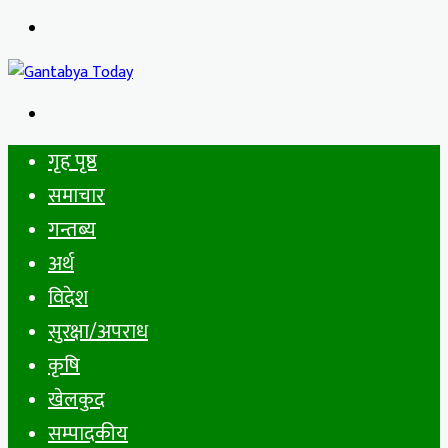
Menu
Search
for
गृह पृष्ठ
समाचार
गन्तब्य
अर्थ
विदेश
सुरक्षा/अपराध
कृषि
खेलकुद
सम्पादकीय