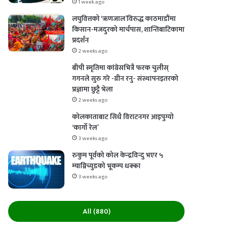
1 week ago
लघुवित्तको ‘ऋणजाल’विरुद्ध काठमाडौंमा
किसान-मजदुरको मार्चपास, शान्तिबाटिकामा
प्रदर्शन
2 weeks ago
बीपी स्मृतिमा कांग्रेसभित्रै फरक चुलीस्
गगनले सुरु गरे -ग्रीन रनु- संस्थापनइतरको
प्रज्ञामा छुट्टै भेला
2 weeks ago
कोलकाताबाट सिधै विराटनगर आइपुग्यो
‘कार्गो रेल’
3 weeks ago
रुकुम पूर्वको कोल केन्द्रविन्दु भएर ५
म्याग्निच्युडको भूकम्प धक्का
3 weeks ago
All (880)