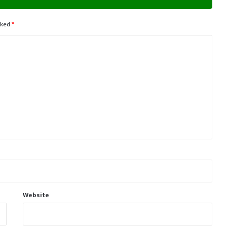
rked
*
Website