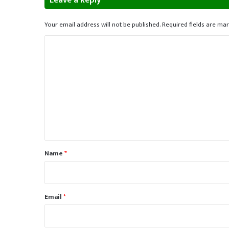
Leave a Reply
Your email address will not be published.
Required fields are ma
C
o
m
m
e
n
t
*
Name
*
Email
*