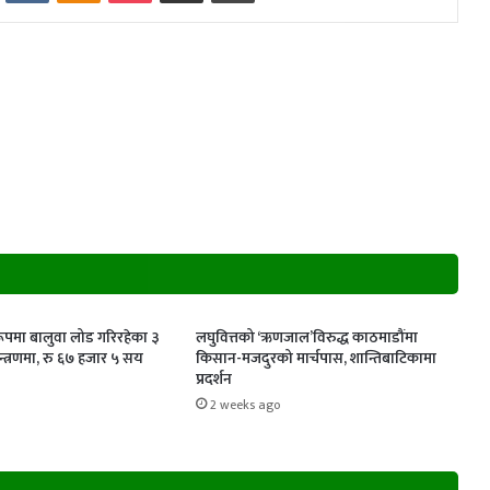
ूपमा बालुवा लोड गरिरहेका ३
लघुवित्तको ‘ऋणजाल’विरुद्ध काठमाडौंमा
्त्रणमा, रु ६७ हजार ५ सय
किसान-मजदुरको मार्चपास, शान्तिबाटिकामा
प्रदर्शन
2 weeks ago