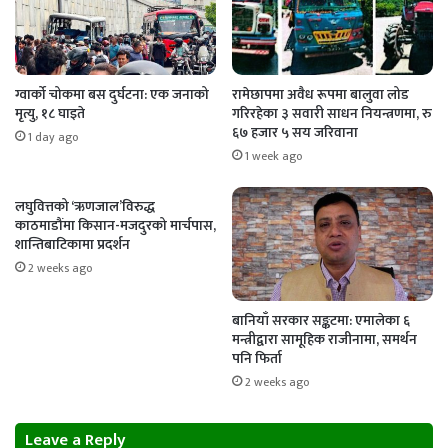
ग्वार्को चोकमा बस दुर्घटना: एक जनाको
रामेछापमा अवैध रूपमा बालुवा लोड
मृत्यु, १८ घाइते
गरिरहेका ३ सवारी साधन नियन्त्रणमा, रु
६७ हजार ५ सय जरिवाना
1 day ago
1 week ago
लघुवित्तको ‘ऋणजाल’विरुद्ध
काठमाडौंमा किसान-मजदुरको मार्चपास,
शान्तिबाटिकामा प्रदर्शन
2 weeks ago
बानियाँ सरकार सङ्कटमा: एमालेका ६
मन्त्रीद्वारा सामूहिक राजीनामा, समर्थन
पनि फिर्ता
2 weeks ago
Leave a Reply