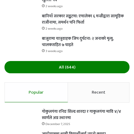
2 weeks ago
बानियाँ सरकार सङ्कटमा: एमालेका ६ मन्त्रीद्वारा सामूहिक
राजीनामा, समर्थन पनि फिर्ता
2 weeks ago
बाजुरामा यात्रुवाहक जिप दुर्घटना: २ जनाको मृत्यु,
चालकसहित ७ घाइते
3 weeks ago
All (644)
Popular
Recent
गोकुलगंगा रनिङ शिल्ड शारदा र गाकुलगंगा मावि ४/४
स्वर्णले अग्र स्थानमा
December 7, 2025
जाडोयाममा थामी विद्यार्थीलाई न्यानो कपडा