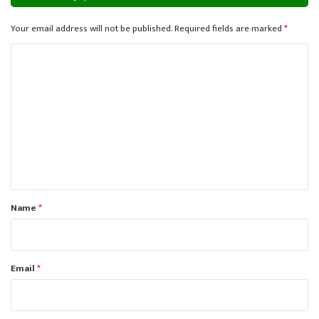
Your email address will not be published.
Required fields are marked
*
C
o
m
m
e
n
t
*
Name
*
Email
*