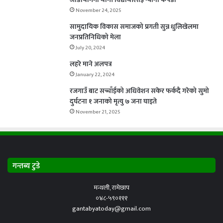
November 24, 2025
सामुदायिक विकास समाजको प्रगती सुन्न धुलिखेलमा
जनप्रतिनिधिको मेला
July 20, 2024
लहरे माने अलपत्र
January 22, 2024
रजगाउँ बाट सच्चाँईको अधिवेशन सकेर फर्कदै गरेको सुमो
दुर्घटना १ जनाको मृत्यु ७ जना घाइते
November 21, 2025
गन्तब्य टुडे
मन्थली, रामेछाप
०४८-५९०१११
gantabyatoday@gmail.com