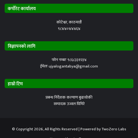
कर्पोरेट कार्यालय
कोटेश्वर, काठमाडौं
९८४४०४४४६४
विज्ञापनको लागि
फोन नम्बरः ९८६८३३१२३४
ईमेलः ujyalogantabya@gmail.com
हाम्रो टिम
प्रबन्ध निर्देशक कल्याण बुढाथोकी
सम्पादक उज्वल घिमिरे
© Copyright 2026, All Rights Reserved | Powered by
TwoZero Labs