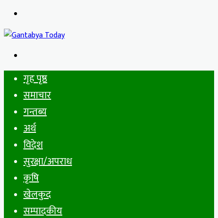
Menu
Search
for
गृह पृष्ठ
समाचार
गन्तब्य
अर्थ
विदेश
सुरक्षा/अपराध
कृषि
खेलकुद
सम्पादकीय