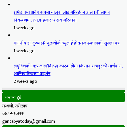
रामेछापमा अवैध रूपमा बालुवा लोड गरिरहेका ३ सवारी साधन
नियन्त्रणमा, रु ६७ हजार ५ सय जरिवाना
1 week ago
माननीय डा. कृष्णहरि बुढाथोकीज्यूलाई होतराज ढकालको खुल्ला पत्र
1 week ago
लघुवित्तको ‘ऋणजाल’विरुद्ध काठमाडौंमा किसान-मजदुरको मार्चपास,
शान्तिबाटिकामा प्रदर्शन
2 weeks ago
गन्तब्य टुडे
मन्थली, रामेछाप
०४८-५९०१११
gantabyatoday@gmail.com