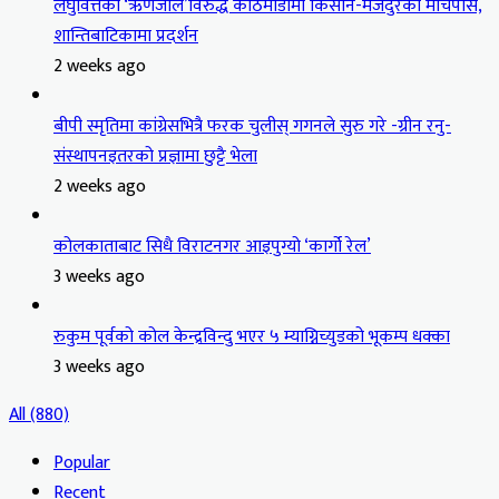
लघुवित्तको ‘ऋणजाल’विरुद्ध काठमाडौंमा किसान-मजदुरको मार्चपास,
शान्तिबाटिकामा प्रदर्शन
2 weeks ago
बीपी स्मृतिमा कांग्रेसभित्रै फरक चुलीस् गगनले सुरु गरे -ग्रीन रनु-
संस्थापनइतरको प्रज्ञामा छुट्टै भेला
2 weeks ago
कोलकाताबाट सिधै विराटनगर आइपुग्यो ‘कार्गो रेल’
3 weeks ago
रुकुम पूर्वको कोल केन्द्रविन्दु भएर ५ म्याग्निच्युडको भूकम्प धक्का
3 weeks ago
All (880)
Popular
Recent